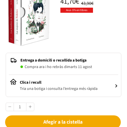
41,70€
43,90€
Avui -5% en llibres
Entrega a domicili o recollida a botiga
Compra ara i ho rebràs dimarts 11 agost
Clica i recull
Tria una botiga i consulta l’entrega més ràpida
Afegir a la cistella