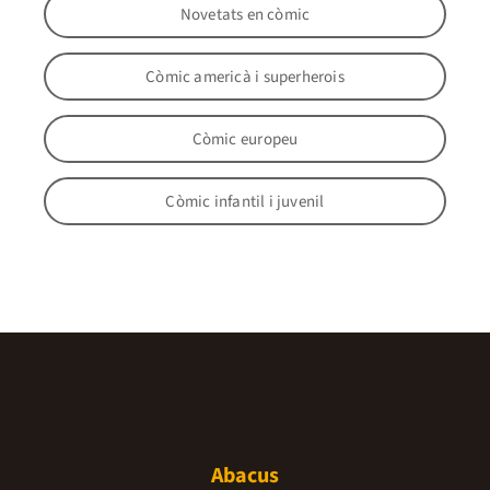
Novetats en còmic
Còmic americà i superherois
Còmic europeu
Còmic infantil i juvenil
Abacus