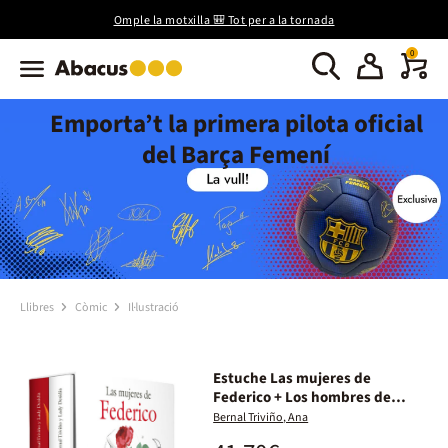
Omple la motxilla 🎒 Tot per a la tornada
0
Emporta’t la primera pilota oficial
del Barça Femení
Llibres
Còmic
Il·lustració
Estuche Las mujeres de
Federico + Los hombres de
Federico
Bernal Triviño, Ana