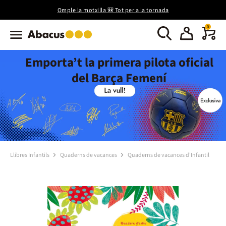
Omple la motxilla 🎒 Tot per a la tornada
0
Emporta’t la primera pilota oficial
del Barça Femení
Llibres Infantils
Quaderns de vacances
Quaderns de vacances d'Infantil