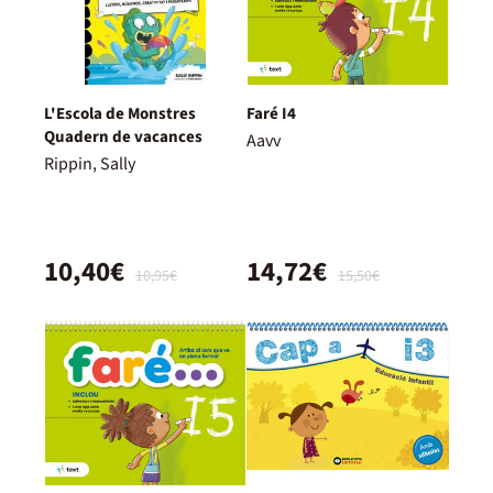
L'Escola de Monstres
Faré I4
Quadern de vacances
Aavv
Rippin, Sally
10,40€
14,72€
10,95€
15,50€