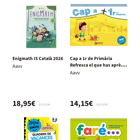
Enigmath I5 Català 2026
Cap a 1r de Primària
Refresca el que has après a
Aavv
I5
Aavv
18,95€
14,15€
19,95€
14,90€