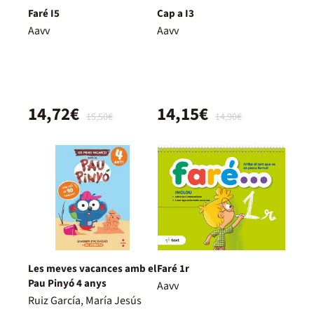
Faré I5
Cap a I3
Aavv
Aavv
14,72€
14,15€
15,50€
14,90€
Les meves vacances amb el
Faré 1r
Pau Pinyó 4 anys
Aavv
Ruiz García, María Jesús