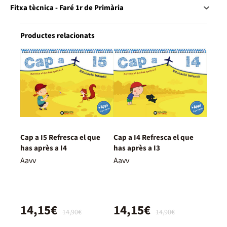
Fitxa tècnica - Faré 1r de Primària
Productes relacionats
Cap a I5 Refresca el que
Cap a I4 Refresca el que
has après a I4
has après a I3
Aavv
Aavv
14,15€
14,15€
14,90€
14,90€