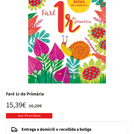
Faré 1r de Primària
15,39€
16,20€
Avui -5% en llibres
Entrega a domicili o recollida a botiga