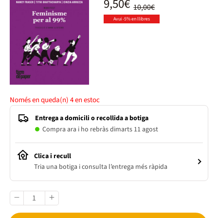
9,50€
10,00€
Avui -5% en llibres
Només en queda(n)
4
en estoc
Entrega a domicili o recollida a botiga
Compra ara i ho rebràs dimarts 11 agost
Clica i recull
Tria una botiga i consulta l’entrega més ràpida