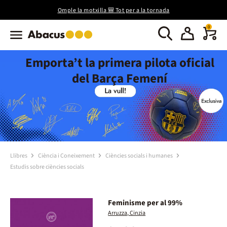
Omple la motxilla 🎒 Tot per a la tornada
0
Emporta’t la primera pilota oficial
del Barça Femení
Llibres
Ciència i Coneixement
Ciències socials i humanes
Estudis sobre ciències socials
Feminisme per al 99%
Arruzza, Cinzia