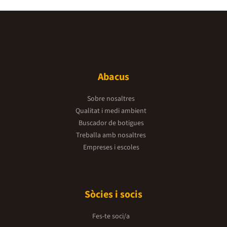
Abacus
Sobre nosaltres
Qualitat i medi ambient
Buscador de botigues
Treballa amb nosaltres
Empreses i escoles
Sòcies i socis
Fes-te soci/a