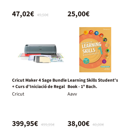
47,02€
25,00€
49,50€
Cricut Maker 4 Sage Bundle
Learning Skills Student's
+ Curs d'Iniciació de Regal
Book - 1º Bach.
Cricut
Aavv
399,95€
38,00€
499,95€
40,00€