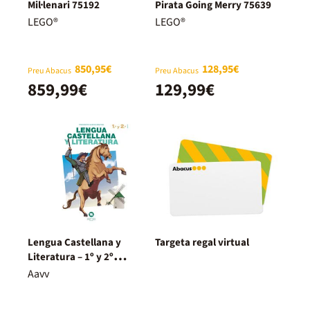
Mil·lenari 75192
Pirata Going Merry 75639
LEGO®
LEGO®
850,95€
128,95€
Preu Abacus
Preu Abacus
859,99€
129,99€
Lengua Castellana y
Targeta regal virtual
Literatura – 1º y 2º
Bachillerato – Nuevo
Aavv
Proyecto Delfos