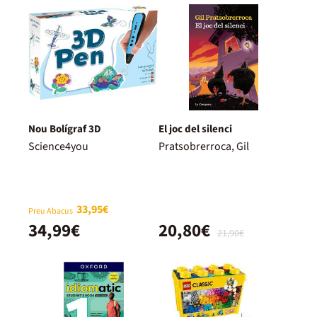
Nou Bolígraf 3D
El joc del silenci
Science4you
Pratsobrerroca, Gil
33,95€
Preu Abacus
34,99€
20,80€
21,90€