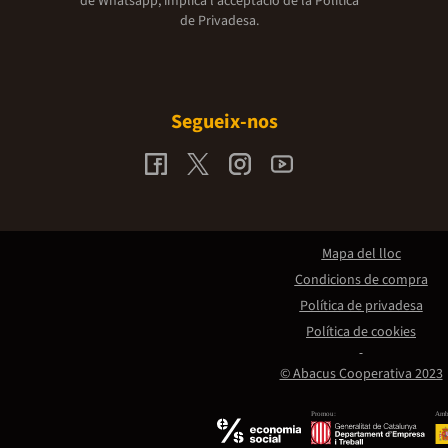
de Whatsapp, implica l'acceptació de la
Política
de Privadesa.
Segueix-nos
Mapa del lloc
Condicions de compra
Política de privadesa
Política de cookies
© Abacus Cooperativa 2023
Promou:
Amb 