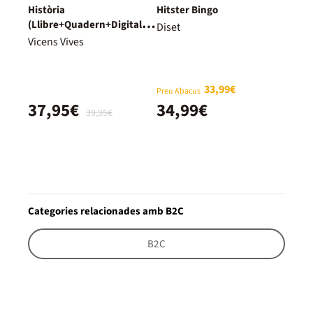
Història
Hitster Bingo
(Llibre+Quadern+Digital)
Diset
Dual
Vicens Vives
33,99€
Preu Abacus
37,95€
34,99€
39,95€
Categories relacionades amb B2C
B2C