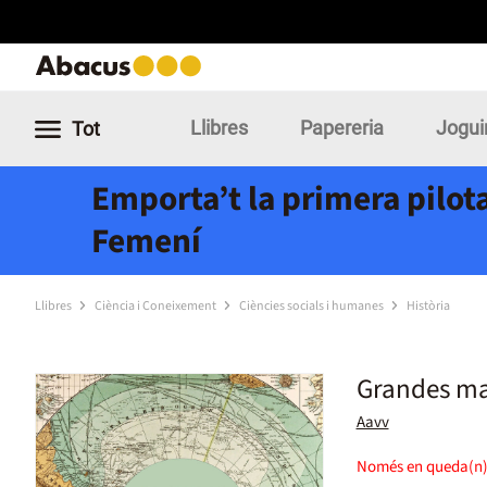
Llibres
Papereria
Jogui
Tot
Emporta’t la primera pilota
Femení
Llibres
Ciència i Coneixement
Ciències socials i humanes
Història
Grandes map
Aavv
Només en queda(n