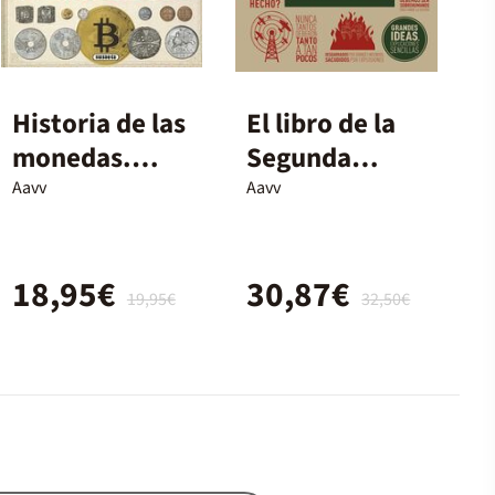
Historia de las
El libro de la
monedas.
Segunda
Desde la
Guerra
Aavv
Aavv
Prehistoria a
Mundial
la actualidad
18,95€
30,87€
19,95€
32,50€