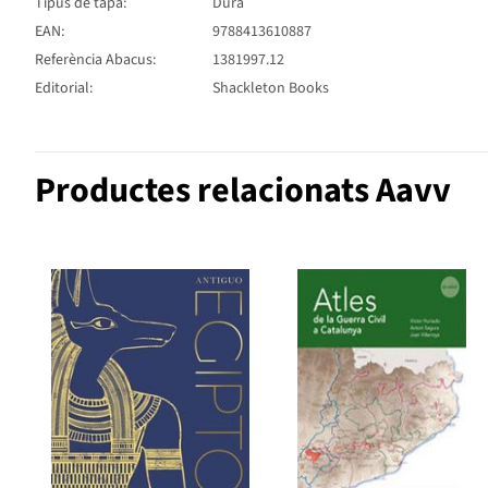
Tipus de tapa:
Dura
EAN:
9788413610887
Referència Abacus:
1381997.12
Editorial:
Shackleton Books
Productes relacionats Aavv