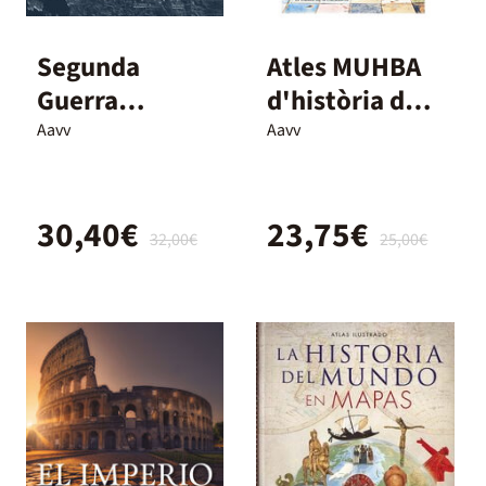
Segunda
Atles MUHBA
Guerra
d'història de
Mundial mapa
Barcelona
Aavv
Aavv
a mapa
30,40€
23,75€
32,00€
25,00€