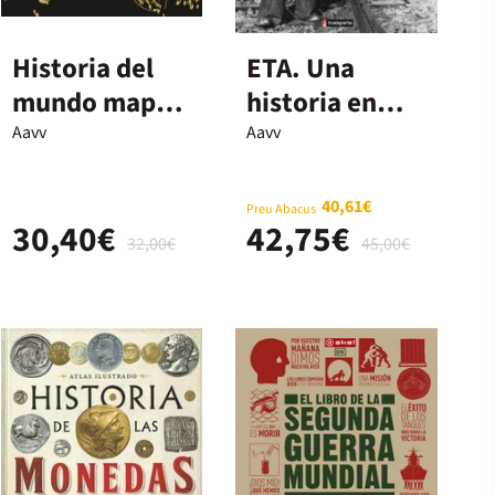
Historia del
ETA. Una
mundo mapa a
historia en
mapa
imágenes
Aavv
Aavv
1951-1978
40,61€
Preu Abacus
30,40€
42,75€
32,00€
45,00€