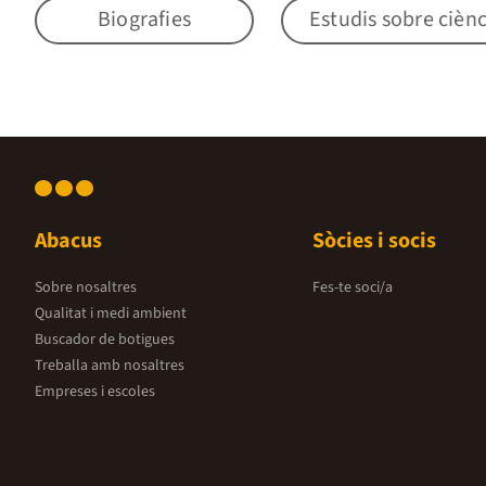
Biografies
Estudis sobre ciènc
Abacus
Sòcies i socis
Sobre nosaltres
Fes-te soci/a
Qualitat i medi ambient
Buscador de botigues
Treballa amb nosaltres
Empreses i escoles