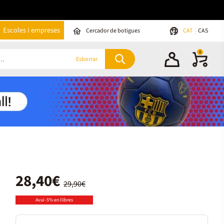
Escoles i empreses
Cercador de botigues
CAT
CAS
0
Esborrar
28,40€
29,90€
Avui -5% en llibres