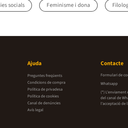
ies socials
Feminisme i dona
Filolo
Ajuda
Contacte
Formulari de co
Preguntes freqüents
Condicions de compra
Whatsapp
Política de privadesa
(*) L'enviament 
Política de cookies
del canal de Wh
Canal de denúncies
l'acceptació de 
Avís legal