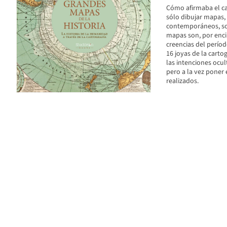
Cómo afirmaba el car
sólo dibujar mapas, 
contemporáneos, son
mapas son, por enci
creencias del períod
16 joyas de la carto
las intenciones ocul
pero a la vez poner e
realizados.