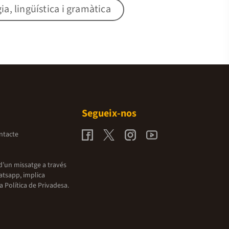
gia, lingüística i gramàtica
Segueix-nos
ntacte
d’un missatge a través
atsapp, implica
la
Política de Privadesa.