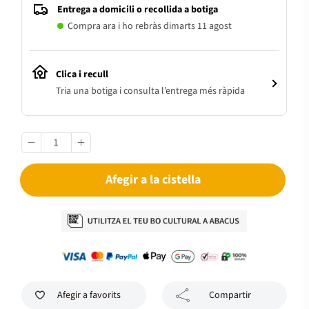
Entrega a domicili o recollida a botiga
Compra ara i ho rebràs dimarts 11 agost
Clica i recull
Tria una botiga i consulta l’entrega més ràpida
Afegir a la cistella
Afegir a favorits
Compartir