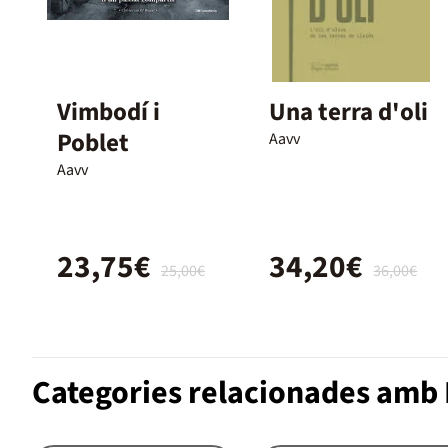
Vimbodí i
Una terra d'oli
Poblet
Aavv
Aavv
23,75€
34,20€
25,00€
36,00€
Categories relacionades amb 