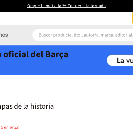
Omple la motxilla 🎒 Tot per a la tornada
nes
 oficial del Barça
as de la historia
)
5
en estoc