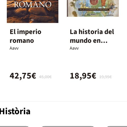
El imperio
La historia del
romano
mundo en
mapas
Aavv
Aavv
42,75€
18,95€
45,00€
19,95€
Història