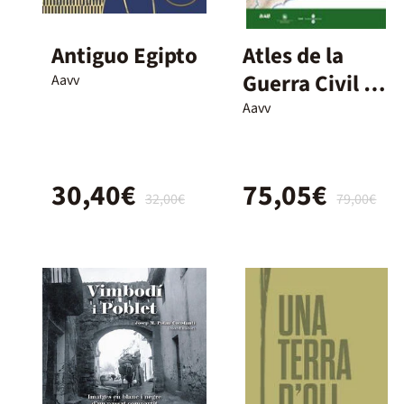
Antiguo Egipto
Atles de la
Guerra Civil a
Aavv
Catalunya
Aavv
30,40€
75,05€
32,00€
79,00€