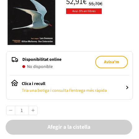
52,91€
55,70€
Avui -5% en llibres
Disponibilitat online
Avisa'm
No disponible
Clica i recull
Tria una botiga i consulta l’entrega més ràpida
Afegir a la cistella