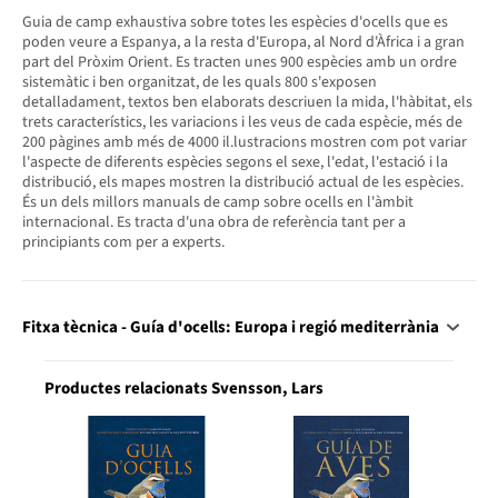
Guia de camp exhaustiva sobre totes les espècies d'ocells que es
poden veure a Espanya, a la resta d'Europa, al Nord d'Àfrica i a gran
part del Pròxim Orient. Es tracten unes 900 espècies amb un ordre
sistemàtic i ben organitzat, de les quals 800 s'exposen
detalladament, textos ben elaborats descriuen la mida, l'hàbitat, els
trets característics, les variacions i les veus de cada espècie, més de
200 pàgines amb més de 4000 il.lustracions mostren com pot variar
l'aspecte de diferents espècies segons el sexe, l'edat, l'estació i la
distribució, els mapes mostren la distribució actual de les espècies.
És un dels millors manuals de camp sobre ocells en l'àmbit
internacional. Es tracta d'una obra de referència tant per a
principiants com per a experts.
Fitxa tècnica - Guía d'ocells: Europa i regió mediterrània
Productes relacionats Svensson, Lars