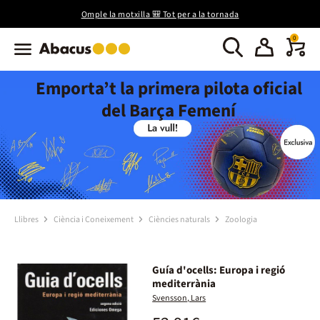
Omple la motxilla 🎒 Tot per a la tornada
0
Emporta’t la primera pilota oficial
del Barça Femení
Llibres
Ciència i Coneixement
Ciències naturals
Zoologia
Guía d'ocells: Europa i regió
mediterrània
Svensson, Lars