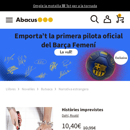
Omple la motxilla 🎒 Tot per a la tornada
0
Emporta’t la primera pilota oficial
del Barça Femení
Llibres
Novel·les
Butxaca
Narrativa estrangera
Històries imprevistes
Dahl, Roald
10,40€
10,95€