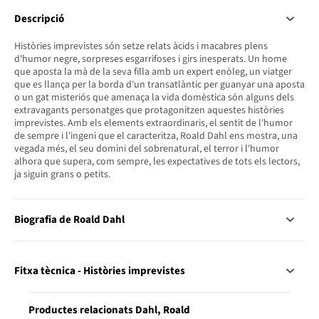
Descripció
Històries imprevistes són setze relats àcids i macabres plens
d'humor negre, sorpreses esgarrifoses i girs inesperats. Un home
que aposta la mà de la seva filla amb un expert enòleg, un viatger
que es llança per la borda d'un transatlàntic per guanyar una aposta
o un gat misteriós que amenaça la vida domèstica són alguns dels
extravagants personatges que protagonitzen aquestes històries
imprevistes. Amb els elements extraordinaris, el sentit de l'humor
de sempre i l'ingeni que el caracteritza, Roald Dahl ens mostra, una
vegada més, el seu domini del sobrenatural, el terror i l'humor
alhora que supera, com sempre, les expectatives de tots els lectors,
ja siguin grans o petits.
Biografia de Roald Dahl
Fitxa tècnica - Històries imprevistes
Productes relacionats Dahl, Roald