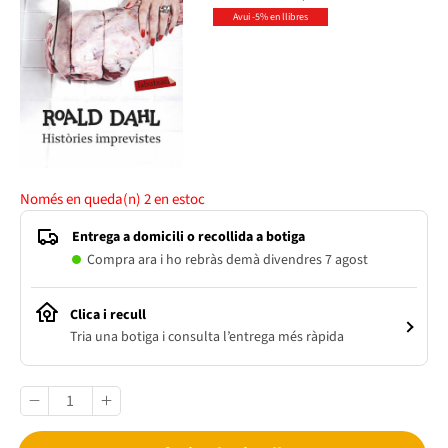
Avui -5% en llibres
Només en queda(n)
2
en estoc
Entrega a domicili o recollida a botiga
Compra ara i ho rebràs demà divendres 7 agost
Clica i recull
Tria una botiga i consulta l’entrega més ràpida