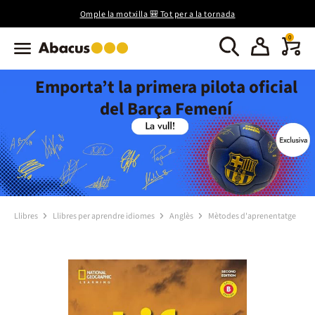
Omple la motxilla 🎒 Tot per a la tornada
0
Emporta’t la primera pilota oficial
del Barça Femení
Llibres
Llibres per aprendre idiomes
Anglès
Mètodes d'aprenentatge