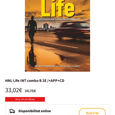
HNL Life INT combo B 2E /+APP+CD
33,02€
34,76€
Avui -5% en llibres
Disponibilitat online
Avisa'm