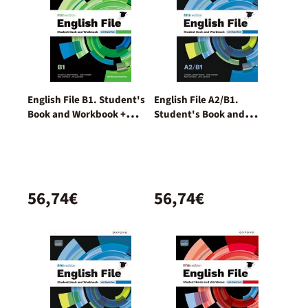
English File B1. Student's
English File A2/B1.
Book and Workbook +
Student's Book and
Digital (With Key Pack)
Workbook + Digital
(Without Key Pack)
56,74€
56,74€