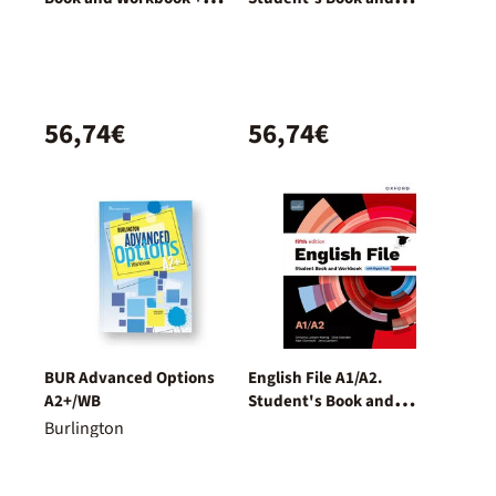
Digital (With Key Pack)
Workbook and digital
without Key Pack
56,74€
56,74€
BUR Advanced Options
English File A1/A2.
A2+/WB
Student's Book and
Workbook + Digital
Burlington
(Without Key Pack)