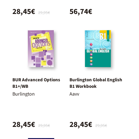
28,45€
56,74€
29,95€
BUR Advanced Options
Burlington Global English
B1+/WB
B1 Workbook
Burlington
Aavv
28,45€
28,45€
29,95€
29,95€