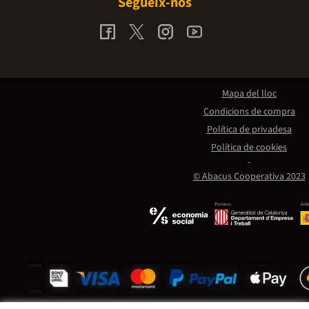
Segueix-nos
Mapa del lloc
Condicions de compra
Política de privadesa
Política de cookies
© Abacus Cooperativa 2023
Promou:
Amb 