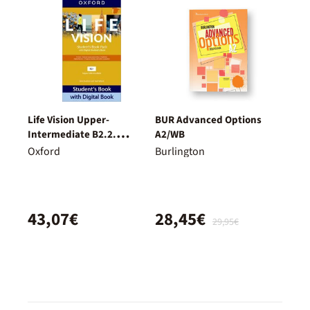
Life Vision Upper-
BUR Advanced Options
Intermediate B2.2.
A2/WB
Student'S Book.
Oxford
Burlington
43,07€
28,45€
29,95€