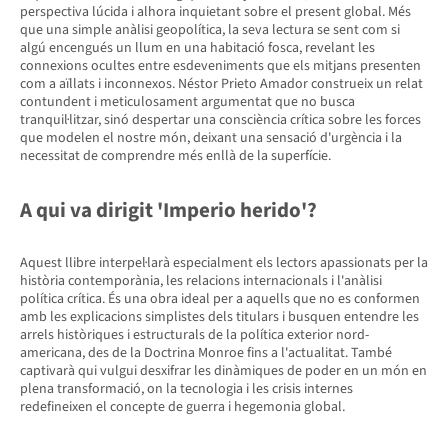
perspectiva lúcida i alhora inquietant sobre el present global. Més
que una simple anàlisi geopolítica, la seva lectura se sent com si
algú encengués un llum en una habitació fosca, revelant les
connexions ocultes entre esdeveniments que els mitjans presenten
com a aïllats i inconnexos. Néstor Prieto Amador construeix un relat
contundent i meticulosament argumentat que no busca
tranquil·litzar, sinó despertar una consciència crítica sobre les forces
que modelen el nostre món, deixant una sensació d'urgència i la
necessitat de comprendre més enllà de la superfície.
A qui va dirigit 'Imperio herido'?
Aquest llibre interpel·larà especialment els lectors apassionats per la
història contemporània, les relacions internacionals i l'anàlisi
política crítica. És una obra ideal per a aquells que no es conformen
amb les explicacions simplistes dels titulars i busquen entendre les
arrels històriques i estructurals de la política exterior nord-
americana, des de la Doctrina Monroe fins a l'actualitat. També
captivarà qui vulgui desxifrar les dinàmiques de poder en un món en
plena transformació, on la tecnologia i les crisis internes
redefineixen el concepte de guerra i hegemonia global.