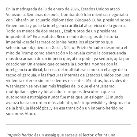
En la madrugada del 3 de enero de 2026, Estados Unidos atacó
Venezuela. Semanas después, bombardeó Irán mientras negociaba
con Teherán un acuerdo diplomático. Bloqueó Cuba, presionó sobre
Groenlandia y puso la inteligencia artificial al servicio de la guerra.
Todo en menos de dos meses. ¿Exabruptos de un presidente
impredecible? En absoluto. Recorriendo dos siglos de historia
imperial -desde las trece colonias hasta los algoritmos que
seleccionan objetivos en Gaza-, Néstor Prieto Amador desmonta el
mito de Trump como aberración y lo revela como la consecuencia
más descarnada de un imperio que, al no poder ya seducir, opta por
coaccionar. Un ensayo que conecta la Doctrina Monroe con la
inteligencia artificial, la crisis del multilateralismo con el auge de la
tecno-oligarquía, y las fracturas internas de Estados Unidos con una
violencia exterior sin precedentes recientes. Mientras, los rivales de
Washington se revelan más frágiles de lo que el entusiasmo
multipolar sugiere y los aliados europeos descubren que su
autonomía estratégica nunca fue más que un eslogan. El mundo
avanza hacia un orden más violento, más imprevisible y desprovisto
de la brújula ideológica, y en esa transición un imperio herido no
sucumbe. Ataca.
Imperio herido
és un assaig que sacseja el lector, oferint una