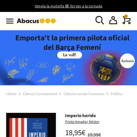
Omple la motxilla 🎒 Tot per a la tornada
0
Emporta’t la primera pilota oficial
del Barça Femení
Llibres
Ciència i Coneixement
Ciències socials i humanes
Política
Imperio herido
Prieto Amador, Néstor
18,95€
19,95€