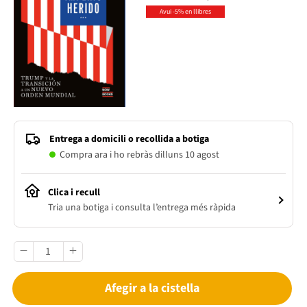
Avui -5% en llibres
Entrega a domicili o recollida a botiga
Compra ara i ho rebràs dilluns 10 agost
Clica i recull
Tria una botiga i consulta l’entrega més ràpida
Afegir a la cistella