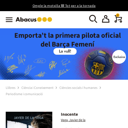
Omple la motxilla 🎒 Tot per a la tornada
0
Emporta’t la primera pilota oficial
del Barça Femení
Llibres
Ciència i Coneixement
Ciències socials i humanes
Periodisme i comunicació
Inocente
Vega, Javier de la