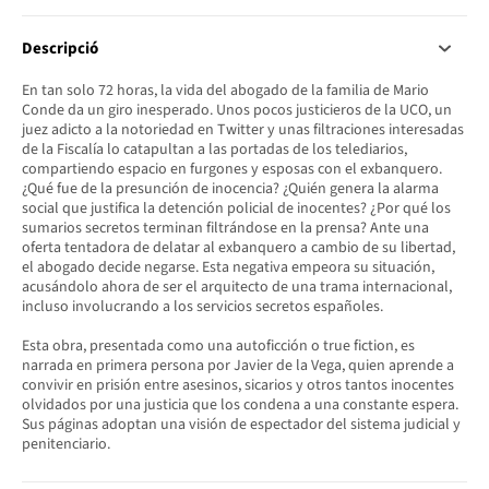
Descripció
En tan solo 72 horas, la vida del abogado de la familia de Mario
Conde da un giro inesperado. Unos pocos justicieros de la UCO, un
juez adicto a la notoriedad en Twitter y unas filtraciones interesadas
de la Fiscalía lo catapultan a las portadas de los telediarios,
compartiendo espacio en furgones y esposas con el exbanquero.
¿Qué fue de la presunción de inocencia? ¿Quién genera la alarma
social que justifica la detención policial de inocentes? ¿Por qué los
sumarios secretos terminan filtrándose en la prensa? Ante una
oferta tentadora de delatar al exbanquero a cambio de su libertad,
el abogado decide negarse. Esta negativa empeora su situación,
acusándolo ahora de ser el arquitecto de una trama internacional,
incluso involucrando a los servicios secretos españoles.
Esta obra, presentada como una autoficción o true fiction, es
narrada en primera persona por Javier de la Vega, quien aprende a
convivir en prisión entre asesinos, sicarios y otros tantos inocentes
olvidados por una justicia que los condena a una constante espera.
Sus páginas adoptan una visión de espectador del sistema judicial y
penitenciario.