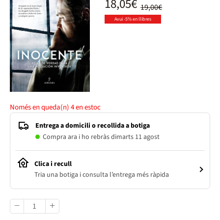
18,05€
19,00€
Avui -5% en llibres
Només en queda(n)
4
en estoc
Entrega a domicili o recollida a botiga
Compra ara i ho rebràs dimarts 11 agost
Clica i recull
Tria una botiga i consulta l’entrega més ràpida