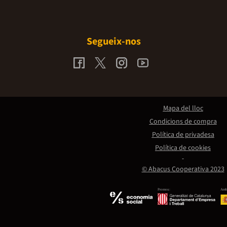
Segueix-nos
Mapa del lloc
Condicions de compra
Política de privadesa
Política de cookies
© Abacus Cooperativa 2023
Promou:
Amb 