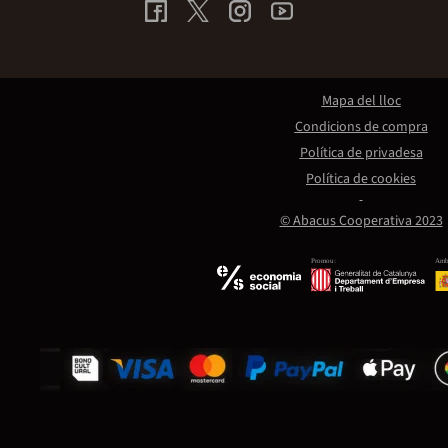
Mapa del lloc
Condicions de compra
Política de privadesa
Política de cookies
© Abacus Cooperativa 2023
Promou:
Amb 