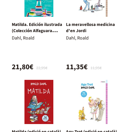
Matilda. Edición ilustrada
La meravellosa medicina
(Colección Alfaguara
d'en Jordi
Clásicos)
Dahl, Roald
Dahl, Roald
21,80€
11,35€
22,95€
11,95€
Matilda (edició en català)
Agu Trot (edició en català)