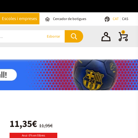
Escoles i empreses
Cercador de botigues
CAT
CAS
0
Esborrar
11,35€
11,95€
Avui -5% en llibres