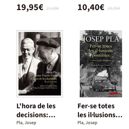
19,95€
10,40€
21,00€
10,95€
L'hora de les
Fer-se totes
decisions:
les il·lusions
Cartes 1950-
possibles
Pla, Josep
Pla, Josep