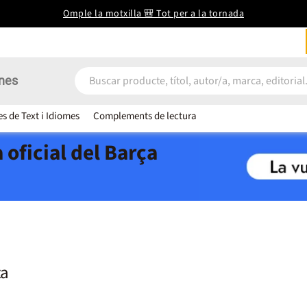
Omple la motxilla 🎒 Tot per a la tornada
nes
es de Text i Idiomes
Complements de lectura
 oficial del Barça
ta