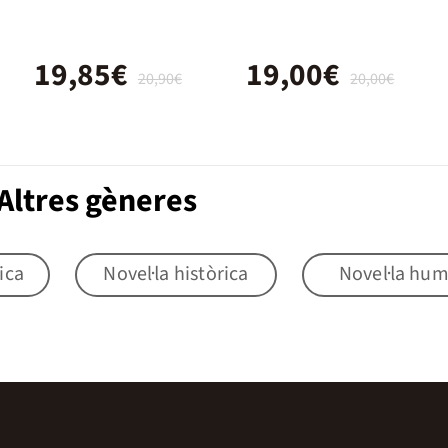
19,85€
19,00€
20,90€
20,00€
Altres gèneres
ica
Novel·la històrica
Novel·la hu