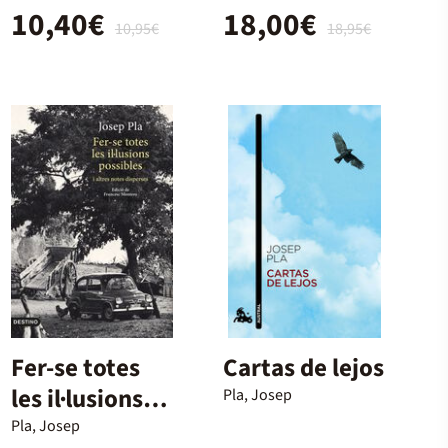
10,40€
18,00€
10,95€
18,95€
Fer-se totes
Cartas de lejos
les il·lusions
Pla, Josep
possibles
Pla, Josep