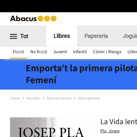
Llibres
Papereria
Jogui
Tot
Ficció
No ficció
Juvenil
Infantil
Còmic i Manga
Llibr
Emporta’t la primera pilota
Femení
Llibres
Novel·les
Gèneres literaris
Altres gèneres
La Vida len
Pla, Josep