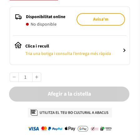
Disponibilitat online
Avisa'm
No disponible
Clica i recull
Tria una botiga i consulta l’entrega més ràpida
Afegir a la cistella