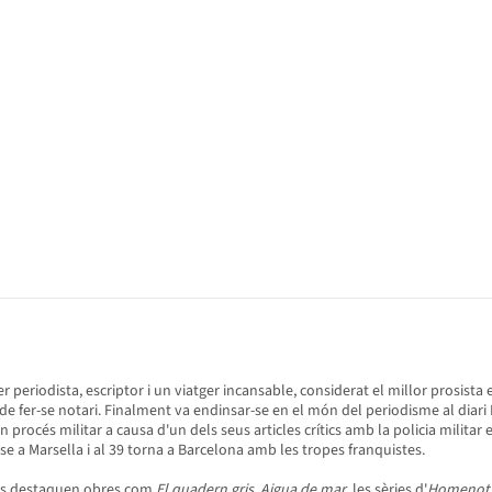
ser periodista, escriptor i un viatger incansable, considerat el millor prosis
 fer-se notari. Finalment va endinsar-se en el món del periodisme al diari La 
procés militar a causa d'un dels seus articles crítics amb la policia militar e
-se a Marsella i al 39 torna a Barcelona amb les tropes franquistes.
als destaquen obres com
El quadern gris
,
Aigua de mar
, les sèries d'
Homenot