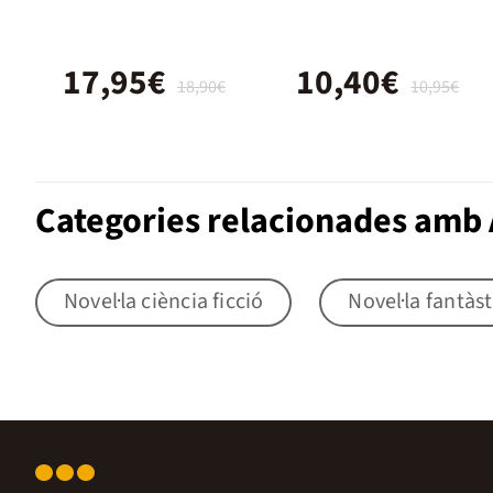
1960
17,95€
10,40€
18,90€
10,95€
Categories relacionades amb 
Novel·la ciència ficció
Novel·la fantàst