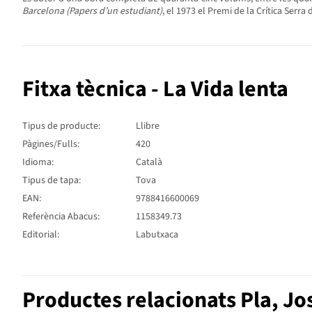
Barcelona (Papers d’un estudiant)
, el 1973 el Premi de la Crítica Serra
Fitxa tècnica - La Vida lenta
Tipus de producte:
Llibre
Pàgines/Fulls:
420
Idioma:
Català
Tipus de tapa:
Tova
EAN:
9788416600069
Referència Abacus:
1158349.73
Editorial:
Labutxaca
Productes relacionats Pla, Jo