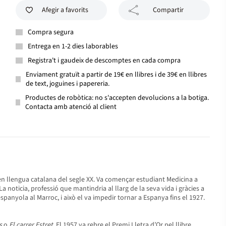
Afegir a favorits
Compartir
Compra segura
Entrega en 1-2 dies laborables
Registra't i gaudeix de descomptes en cada compra
Enviament gratuït a partir de 19€ en llibres i de 39€ en llibres
de text, joguines i papereria.
Productes de robòtica: no s'accepten devolucions a la botiga.
Contacta amb atenció al client
ta en llengua catalana del segle XX. Va començar estudiant Medicina a
noticia, professió que mantindria al llarg de la seva vida i gràcies a
spanyola al Marroc, i això el va impedir tornar a Espanya fins el 1927.
s
o
El carrer Estret
. El 1957 va rebre el Premi Lletra d’Or pel llibre