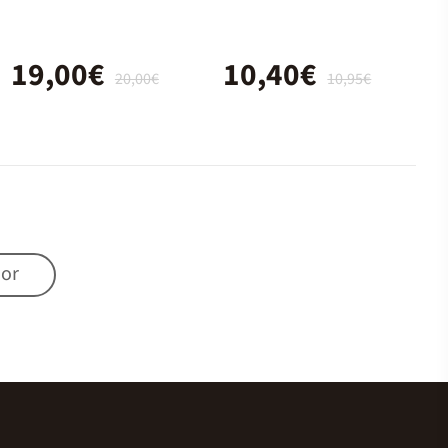
19,00€
10,40€
20,00€
10,95€
mor