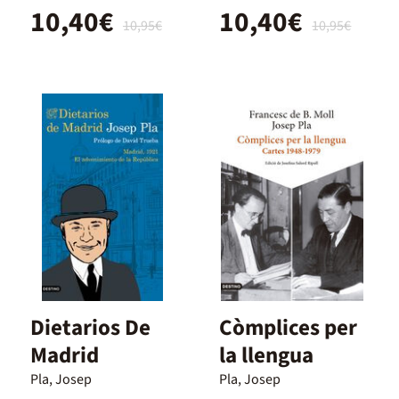
10,40€
10,40€
10,95€
10,95€
Dietarios De
Còmplices per
Madrid
la llengua
Pla, Josep
Pla, Josep