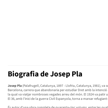
Biografia de Josep Pla
Josep Pla
(Palafrugell, Catalunya, 1897 - Llofriu, Catalunya, 1981), va 
Barcelona, carrera que abandonaria per estudiar Dret amb la intenció de
la qual va viatjar nombroses vegades arreu del món. El 1924 va patir un 
El 36, amb l'inici de la guerra Civil Espanyola, torna a marxar refugiant
És autor d'una obra completa de quaranta-cinc volums, entre les qu