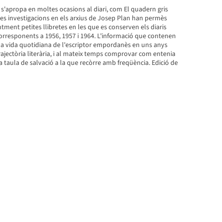
 s'apropa en moltes ocasions al diari, com El quadern gris
Les investigacions en els arxius de Josep Plan han permès
ntment petites llibretes en les que es conserven els diaris
corresponents a 1956, 1957 i 1964. L'informació que contenen
la vida quotidiana de l'escriptor empordanès en uns anys
rajectòria literària, i al mateix temps comprovar com entenia
a taula de salvació a la que recòrre amb freqüència. Edició de