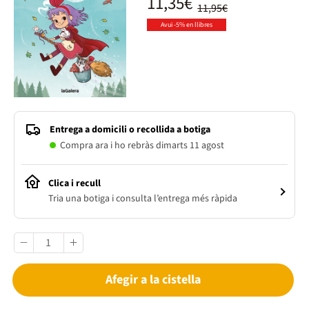
11,35€
11,95€
Avui -5% en llibres
Entrega a domicili o recollida a botiga
Compra ara i ho rebràs dimarts 11 agost
Clica i recull
Tria una botiga i consulta l’entrega més ràpida
Afegir a la cistella