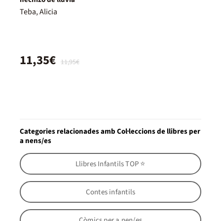
Teba, Alicia
11,35€
11,95€
Categories relacionades amb Col·leccions de llibres per
a nens/es
Llibres Infantils TOP ⭐
Contes infantils
Còmics per a nen/es