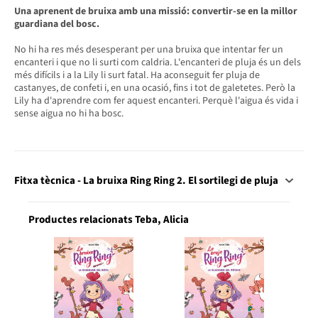
Una aprenent de bruixa amb una missió: convertir-se en la millor
guardiana del bosc.
No hi ha res més desesperant per una bruixa que intentar fer un
encanteri i que no li surti com caldria. L'encanteri de pluja és un dels
més difícils i a la Lily li surt fatal. Ha aconseguit fer pluja de
castanyes, de confeti i, en una ocasió, fins i tot de galetetes. Però la
Lily ha d'aprendre com fer aquest encanteri. Perquè l'aigua és vida i
sense aigua no hi ha bosc.
Fitxa tècnica - La bruixa Ring Ring 2. El sortilegi de pluja
Productes relacionats Teba, Alicia