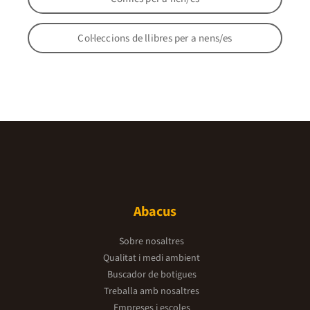
Col·leccions de llibres per a nens/es
Abacus
Sobre nosaltres
Qualitat i medi ambient
Buscador de botigues
Treballa amb nosaltres
Empreses i escoles