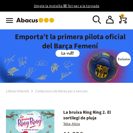
Omple la motxilla 🎒 Tot per a la tornada
0
Emporta’t la primera pilota oficial
del Barça Femení
Llibres Infantils
Col·leccions de llibres per a nens/es
La bruixa Ring Ring 2. El
sortilegi de pluja
Teba, Alicia