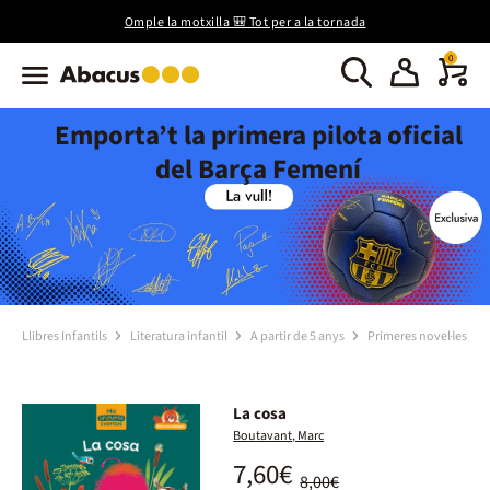
Omple la motxilla 🎒 Tot per a la tornada
0
Emporta’t la primera pilota oficial
del Barça Femení
Llibres Infantils
Literatura infantil
A partir de 5 anys
Primeres novel·les
La cosa
Boutavant, Marc
7,60€
8,00€