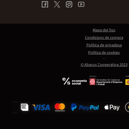
Mapa del lloc
Condicions de compra
Política de privadesa
Política de cookies
© Abacus Cooperativa 2023
Promou:
Amb 