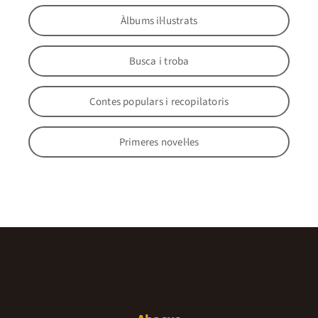
Àlbums il·lustrats
Busca i troba
Contes populars i recopilatoris
Primeres novel·les