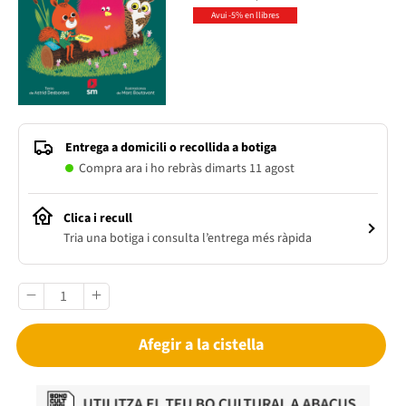
Avui -5% en llibres
Entrega a domicili o recollida a botiga
Compra ara i ho rebràs dimarts 11 agost
Clica i recull
Tria una botiga i consulta l’entrega més ràpida
Afegir a la cistella