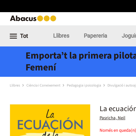
Llibres
Papereria
Jogui
Tot
Emporta’t la primera pilota
Femení
Llibres
Ciència i Coneixement
Pedagogia i psicologia
Divulgació i autoa
La ecuación
Pasricha, Neil
Només en queda(n