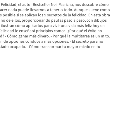
 Felicidad, el autor Bestseller Neil Pasricha, nos descubre cómo
hacer nada puede llevarnos a tenerlo todo. Aunque suene como
 posible si se aplican los 9 secretos de la felicidad. En esta obra
no de ellos, proporcionando pautas paso a paso, con dibujos
lustran cómo aplicarlos para vivir una vida más feliz hoy en
Felicidad le enseñará principios como: - ¿Por qué el éxito no
ad? - Cómo ganar más dinero. - Por qué la multitarea es un mito.
ón de opciones conduce a más opciones. - El secreto para no
asiado ocupado. - Cómo transformar tu mayor miedo en tu