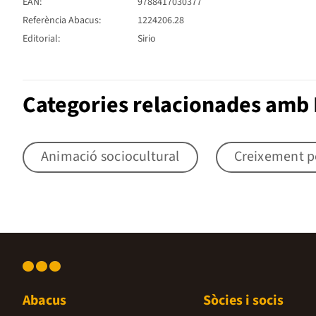
EAN:
9788417030377
Referència Abacus:
1224206.28
Editorial:
Sirio
Categories relacionades amb 
Animació sociocultural
Creixement p
Abacus
Sòcies i socis