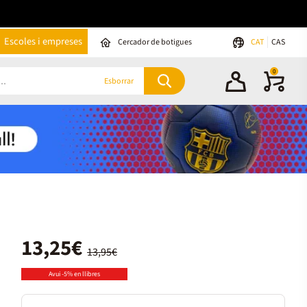
Escoles i empreses
Cercador de botigues
CAT
CAS
0
Esborrar
13,25€
13,95€
Avui -5% en llibres