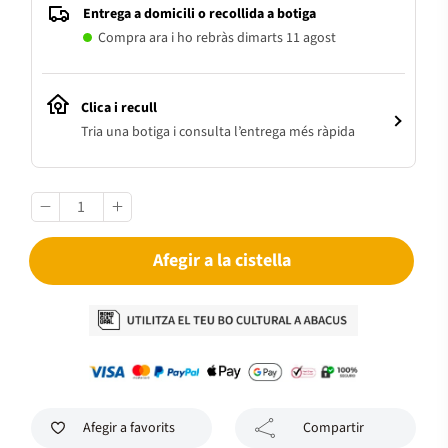
Entrega a domicili o recollida a botiga
Compra ara i ho rebràs dimarts 11 agost
Clica i recull
Tria una botiga i consulta l’entrega més ràpida
Afegir a la cistella
Afegir a favorits
Compartir