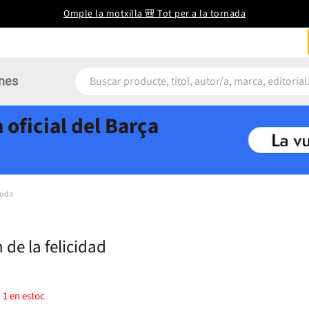
Omple la motxilla 🎒 Tot per a la tornada
nes
 oficial del Barça
juda
 de la felicidad
)
1
en estoc