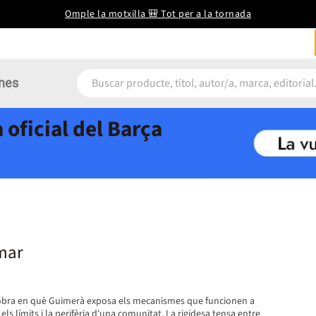
Omple la motxilla 🎒 Tot per a la tornada
nes
 oficial del Barça
 mar
 l'obra en què Guimerà exposa els mecanismes que funcionen a
ls límits i la perifèria d'una comunitat. La rigidesa tensa entre