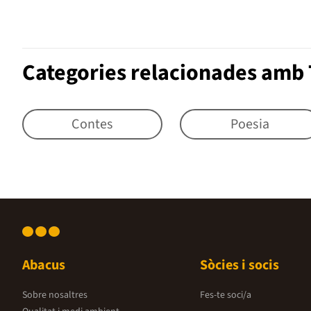
Categories relacionades amb 
Contes
Poesia
Abacus
Sòcies i socis
Sobre nosaltres
Fes-te soci/a