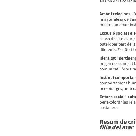
en una obra complexa
Amor i relacions:
L'
la naturalesa de l'a
mostra un amor insti
Exclusió social i di
causa dels seus oríge
pateix per part de l
diferents. Es qüestio
Identitat i pertinen
origen desconegut la
comunitat. L'obra ref
Instint i comporta
comportament humà, 
personatges, amb co
Entorn social i cult
per explorar les rel
costanera.
Resum de crít
filla del mar