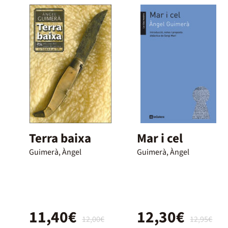
Terra baixa
Mar i cel
Guimerà, Àngel
Guimerà, Àngel
11,40€
12,30€
12,00€
12,95€