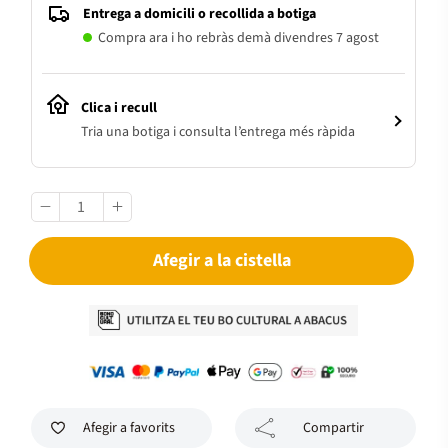
Entrega a domicili o recollida a botiga
Compra ara i ho rebràs demà divendres 7 agost
Clica i recull
Tria una botiga i consulta l’entrega més ràpida
Afegir a la cistella
Afegir a favorits
Compartir