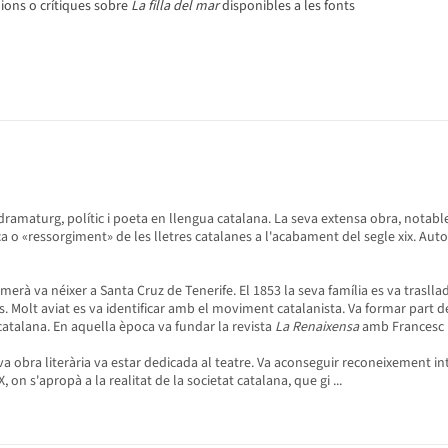
ions o crítiques sobre
La filla del mar
disponibles a les fonts
 dramaturg, polític i poeta en llengua catalana. La seva extensa obra, notab
 o «ressorgiment» de les lletres catalanes a l'acabament del segle xix. Aut
merà va néixer a Santa Cruz de Tenerife. El 1853 la seva família es va trasllad
udis. Molt aviat es va identificar amb el moviment catalanista. Va formar part
a catalana. En aquella època va fundar la revista
La Renaixensa
amb Francesc M
 seva obra literària va estar dedicada al teatre. Va aconseguir reconeixement 
on s'apropà a la realitat de la societat catalana, que gi ...