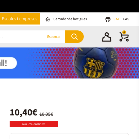
Escoles i empreses
Cercador de botigues
CAT
CAS
0
Esborrar
10,40€
10,95€
Avui -5% en llibres