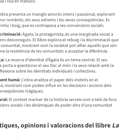
 i rica en matisos:
obra presenta un triangle amorós intens i passional, explorant
mor romàntic, els seus extrems i les seves conseqüències. Es
ntiu i boig, que es contraposa a les convencions socials.
scriminació:
Àgata, la protagonista, és una marginada social a
ns desconeguts. El llibre explora el rebuig i la discriminació que
a comunitat, mostrant com la societat pot aïllar aquells que són
na la resistència de les comunitats a acceptar la diferència.
ça:
La recerca d'identitat d'Àgata és un tema central. El seu
 porta a qüestionar el seu lloc al món i la seva relació amb la
lexiona sobre les identitats individuals i col·lectives.
ment humà:
L'obra analitza el paper dels instints en el
mostrant com poden influir en les decisions i accions dels
nseqüències tràgiques.
ural:
El context mariner de la història serveix com a teló de fons
acions socials i les dinàmiques de poder dins d'una comunitat
iques, opinions i valoracions del llibre
La