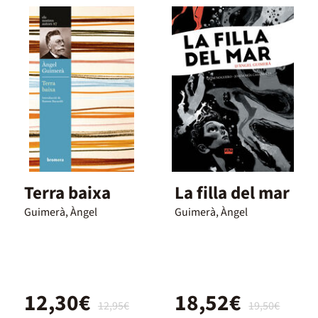
Terra baixa
La filla del mar
Guimerà, Àngel
Guimerà, Àngel
12,30€
18,52€
12,95€
19,50€