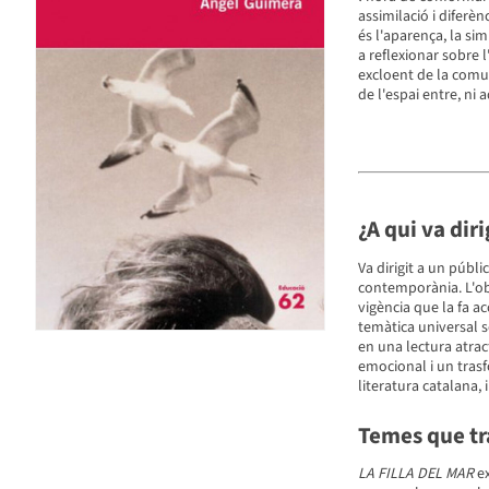
assimilació i diferènc
és l'aparença, la sim
a reflexionar sobre l
excloent de la comun
de l'espai entre, ni a
¿A qui va diri
Va dirigit a un públi
contemporània. L'obr
vigència que la fa ac
temàtica universal so
en una lectura atrac
emocional i un trasf
literatura catalana, 
Temes que tra
LA FILLA DEL MAR
ex