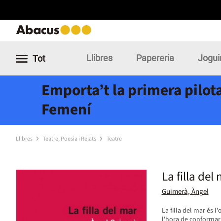
Llibres
Papereria
Jogui
Tot
Emporta’t la primera pilota
Femení
Llibres
Teatre, Poesia i Relats
Teatre
La filla del
Guimerà, Àngel
La filla del mar és
l'hora de conformar e