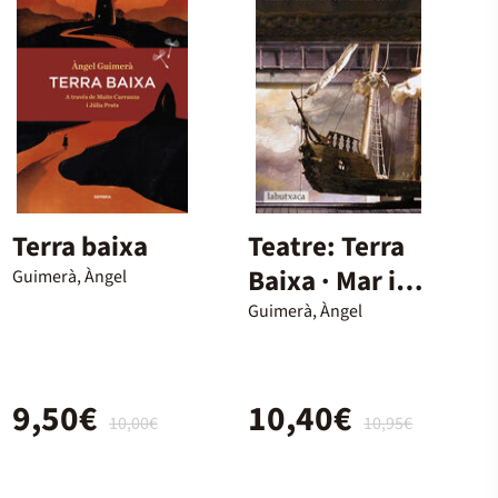
Terra baixa
Teatre: Terra
Baixa · Mar i
Guimerà, Àngel
Cel · La filla
Guimerà, Àngel
del mar
9,50€
10,40€
10,00€
10,95€