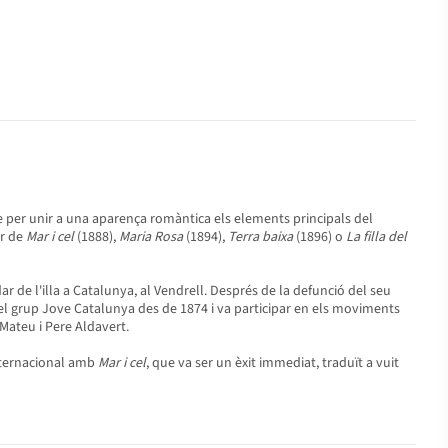
le per unir a una aparença romàntica els elements principals del
or de
Mar i cel
(1888),
Maria Rosa
(1894),
Terra baixa
(1896) o
La filla del
ar de l'illa a Catalunya, al Vendrell. Després de la defunció del seu
 del grup Jove Catalunya des de 1874 i va participar en els moviments
ateu i Pere Aldavert.
internacional amb
Mar i cel
, que va ser un èxit immediat, traduït a vuit