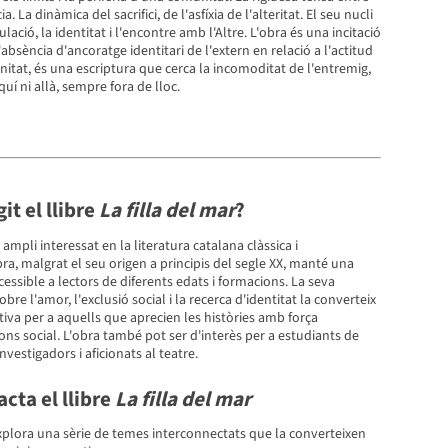
ia. La dinàmica del sacrifici, de l'asfíxia de l'alteritat. El seu nucli
ulació, la identitat i l'encontre amb l'Altre. L'obra és una incitació
'absència d'ancoratge identitari de l'extern en relació a l'actitud
itat, és una escriptura que cerca la incomoditat de l'entremig,
quí ni allà, sempre fora de lloc.
git el llibre
La filla del mar
?
c ampli interessat en la literatura catalana clàssica i
a, malgrat el seu origen a principis del segle XX, manté una
cessible a lectors de diferents edats i formacions. La seva
bre l'amor, l'exclusió social i la recerca d'identitat la converteix
tiva per a aquells que aprecien les històries amb força
ons social. L'obra també pot ser d'interès per a estudiants de
investigadors i aficionats al teatre.
cta el llibre
La filla del mar
plora una sèrie de temes interconnectats que la converteixen