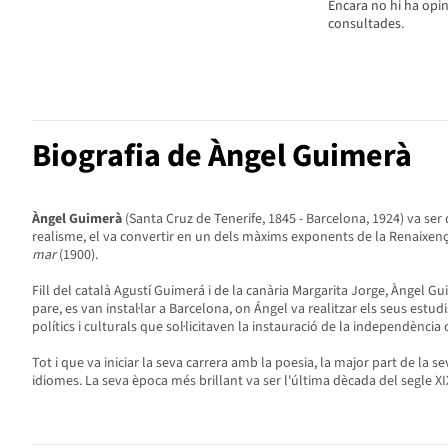
Encara no hi ha opin
consultades.
Biografia de Àngel Guimerà
Àngel Guimerà
(Santa Cruz de Tenerife, 1845 - Barcelona, 1924) va ser
realisme, el va convertir en un dels màxims exponents de la Renaixença
mar
(1900).
Fill del català Agustí Guimerá i de la canària Margarita Jorge, Àngel Gui
pare, es van instal·lar a Barcelona, on Ángel va realitzar els seus est
polítics i culturals que sol·licitaven la instauració de la independènci
Tot i que va iniciar la seva carrera amb la poesia, la major part de la
idiomes. La seva època més brillant va ser l'última dècada del segle XIX, 