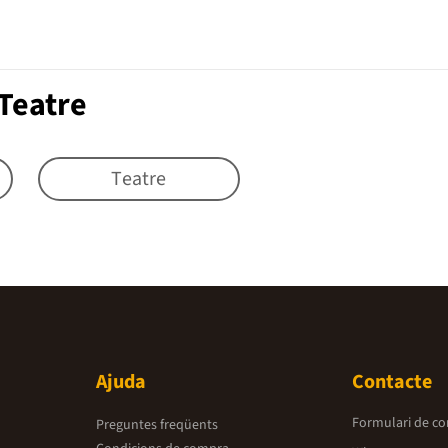
Teatre
Teatre
Ajuda
Contacte
Formulari de co
Preguntes freqüents