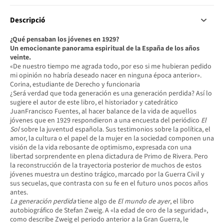
Descripció
¿Qué
pensaban
los
jóvenes
en 1929?
Un
emocionante panorama
espiritual de la
España de
los
años
veinte.
«De nuestro tiempo me agrada todo, por eso si me hubieran pedido
mi opinión no habría deseado nacer en ninguna época anterior».
Corina, estudiante de Derecho y funcionaria
¿Será verdad que toda generación es una generación perdida? Así lo
sugiere el autor de este libro, el historiador y catedrático
JuanFrancisco Fuentes, al hacer balance de la vida de aquellos
jóvenes que en 1929 respondieron a una encuesta del periódico
El
Sol
sobre la juventud española. Sus testimonios sobre la política, el
amor, la cultura o el papel de la mujer en la sociedad componen una
visión de la vida rebosante de optimismo, expresada con una
libertad sorprendente en plena dictadura de Primo de Rivera. Pero
la reconstrucción de la trayectoria posterior de muchos de estos
jóvenes muestra un destino trágico, marcado por la Guerra Civil y
sus secuelas, que contrasta con su fe en el futuro unos pocos años
antes.
La generación perdida
tiene algo de
El mundo de ayer
, el libro
autobiográfico de Stefan Zweig. A «la edad de oro de la seguridad»,
como describe Zweig el periodo anterior a la Gran Guerra, le