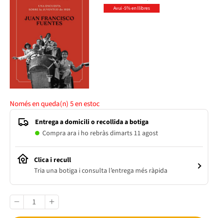
Avui -5% en llibres
Només en queda(n)
5
en estoc
Entrega a domicili o recollida a botiga
Compra ara i ho rebràs dimarts 11 agost
Clica i recull
Tria una botiga i consulta l’entrega més ràpida