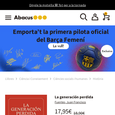
Omple la motxilla 🎒 Tot per a la tornada
0
Emporta’t la primera pilota oficial
del Barça Femení
Llibres
Ciència i Coneixement
Ciències socials i humanes
Història
La generación perdida
Fuentes, Juan Francisco
17,95€
18,90€