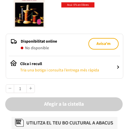
Avui -5% en llibres
Disponibilitat online
Avisa'm
No disponible
Clica i recull
Tria una botiga i consulta l’entrega més ràpida
Afegir a la cistella