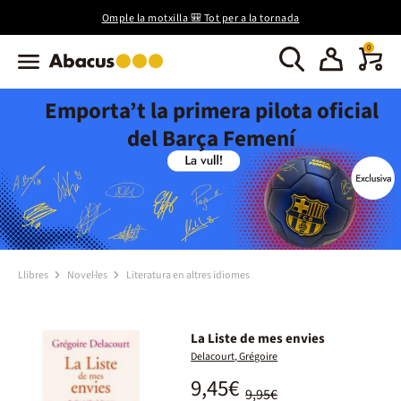
Omple la motxilla 🎒 Tot per a la tornada
0
Emporta’t la primera pilota oficial
del Barça Femení
Llibres
Novel·les
Literatura en altres idiomes
La Liste de mes envies
Delacourt, Grégoire
9,45€
9,95€