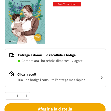
Avui -5% en llibres
Entrega a domicili o recollida a botiga
Compra ara i ho rebràs dimecres 12 agost
Clica i recull
Tria una botiga i consulta l’entrega més ràpida
Afegir a la cistella