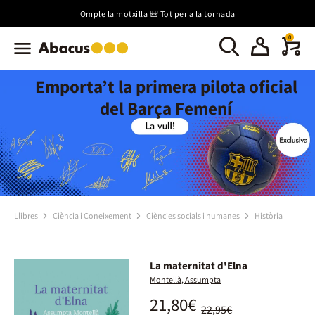
Omple la motxilla 🎒 Tot per a la tornada
0
Emporta’t la primera pilota oficial
del Barça Femení
Llibres
Ciència i Coneixement
Ciències socials i humanes
Història
La maternitat d'Elna
Montellà, Assumpta
21,80€
22,95€