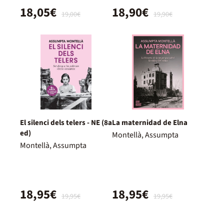
18,05€
18,90€
19,00€
19,90€
El silenci dels telers - NE (8a
La maternidad de Elna
ed)
Montellà, Assumpta
Montellà, Assumpta
18,95€
18,95€
19,95€
19,95€