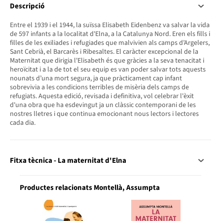
Descripció
Entre el 1939 i el 1944, la suïssa Elisabeth Eidenbenz va salvar la vida
de 597 infants a la localitat d'Elna, a la Catalunya Nord. Eren els fills i
filles de les exiliades i refugiades que malvivien als camps d’Argelers,
Sant Cebrià, el Barcarès i Ribesaltes. El caràcter excepcional de la
Maternitat que dirigia l'Elisabeth és que gràcies a la seva tenacitat i
heroïcitat i a la de tot el seu equip es van poder salvar tots aquests
nounats d’una mort segura, ja que pràcticament cap infant
sobrevivia a les condicions terribles de misèria dels camps de
refugiats. Aquesta edició, revisada i definitiva, vol celebrar l'èxit
d'una obra que ha esdevingut ja un clàssic contemporani de les
nostres lletres i que continua emocionant nous lectors i lectores
cada dia.
Fitxa tècnica - La maternitat d'Elna
Productes relacionats Montellà, Assumpta