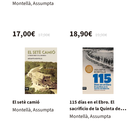
Montellà, Assumpta
17,00€
18,90€
17,90€
19,90€
El setè camió
115 días en el Ebro. El
sacrificio de la Quinta del
Montellà, Assumpta
Biberón
Montellà, Assumpta