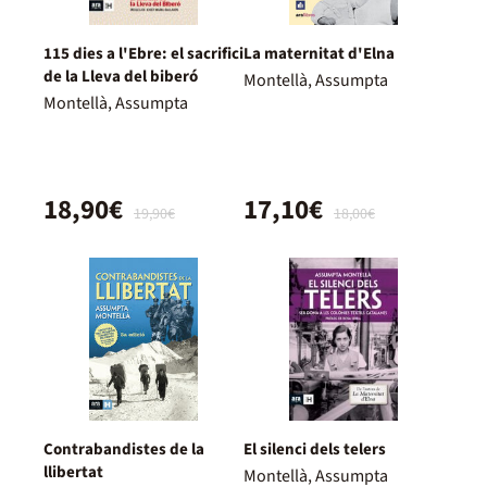
115 dies a l'Ebre: el sacrifici
La maternitat d'Elna
de la Lleva del biberó
Montellà, Assumpta
Montellà, Assumpta
18,90€
17,10€
19,90€
18,00€
Contrabandistes de la
El silenci dels telers
llibertat
Montellà, Assumpta