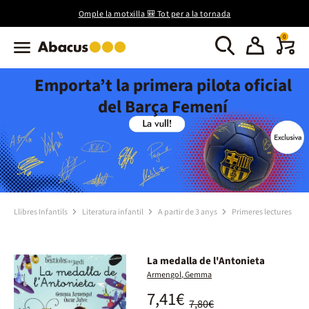
Omple la motxilla 🎒 Tot per a la tornada
0
Emporta’t la primera pilota oficial
del Barça Femení
Llibres Infantils
Literatura infantil
A partir de 3 anys
Primeres lectures
La medalla de l'Antonieta
Armengol, Gemma
7,41€
7,80€