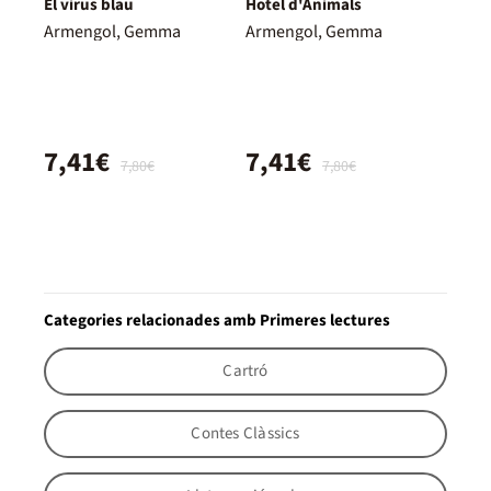
El virus blau
Hotel d'Animals
Armengol, Gemma
Armengol, Gemma
7,41€
7,41€
7,80€
7,80€
Categories relacionades amb Primeres lectures
Cartró
Contes Clàssics