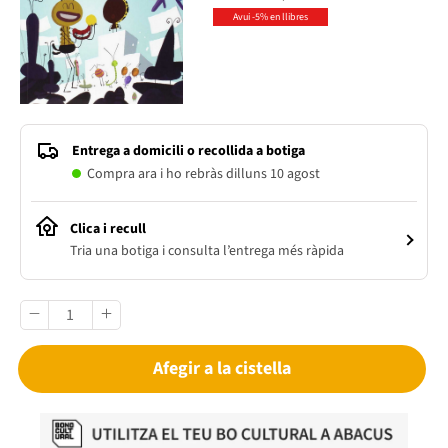
Avui -5% en llibres
Entrega a domicili o recollida a botiga
Compra ara i ho rebràs dilluns 10 agost
Clica i recull
Tria una botiga i consulta l’entrega més ràpida
Afegir a la cistella