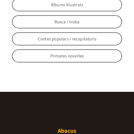
Àlbums il·lustrats
Busca i troba
Contes populars i recopilatoris
Primeres novel·les
Abacus