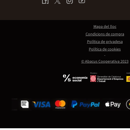
Mapa del lloc
Condicions de compra
Política de privadesa
Política de cookies
© Abacus Cooperativa 2023
Promou:
Amb 