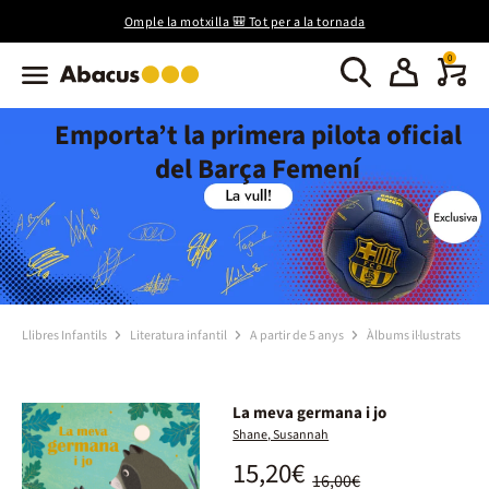
Omple la motxilla 🎒 Tot per a la tornada
0
Emporta’t la primera pilota oficial
del Barça Femení
Llibres Infantils
Literatura infantil
A partir de 5 anys
Àlbums il·lustrats
La meva germana i jo
Shane, Susannah
15,20€
16,00€