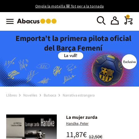
Omple la motxilla 🎒 Tot per a la tornada
0
Emporta’t la primera pilota oficial
del Barça Femení
Llibres
Novel·les
Butxaca
Narrativa estrangera
La mujer zurda
Handke, Peter
11,87€
12,50€