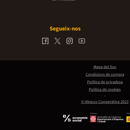
Segueix-nos
Mapa del lloc
Condicions de compra
Política de privadesa
Política de cookies
© Abacus Cooperativa 2023
Promou:
Amb 