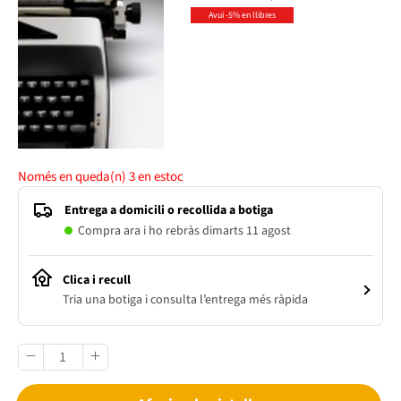
Avui -5% en llibres
Només en queda(n)
3
en estoc
Entrega a domicili o recollida a botiga
Compra ara i ho rebràs dimarts 11 agost
Clica i recull
Tria una botiga i consulta l’entrega més ràpida