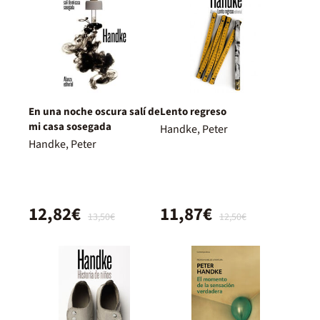
En una noche oscura salí de
Lento regreso
mi casa sosegada
Handke, Peter
Handke, Peter
12,82€
11,87€
13,50€
12,50€