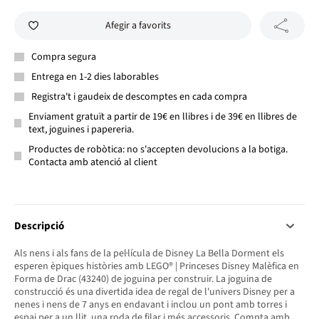
Afegir a favorits
Compra segura
Entrega en 1-2 dies laborables
Registra't i gaudeix de descomptes en cada compra
Enviament gratuït a partir de 19€ en llibres i de 39€ en llibres de
text, joguines i papereria.
Productes de robòtica: no s'accepten devolucions a la botiga.
Contacta amb atenció al client
Descripció
Als nens i als fans de la pel·lícula de Disney La Bella Dorment els
esperen èpiques històries amb LEGO® | Princeses Disney Malèfica en
Forma de Drac (43240) de joguina per construir. La joguina de
construcció és una divertida idea de regal de l'univers Disney per a
nenes i nens de 7 anys en endavant i inclou un pont amb torres i
espai per a un llit, una roda de filar i més accessoris. Compta amb