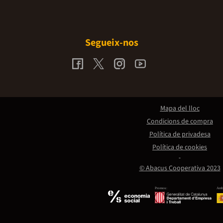
Segueix-nos
Mapa del lloc
Condicions de compra
Política de privadesa
Política de cookies
© Abacus Cooperativa 2023
Promou:
Amb 