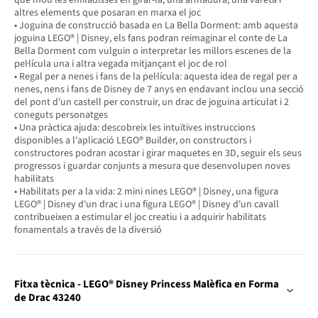
altres elements que posaran en marxa el joc
• Joguina de construcció basada en La Bella Dorment: amb aquesta
joguina LEGO® | Disney, els fans podran reimaginar el conte de La
Bella Dorment com vulguin o interpretar les millors escenes de la
pel·lícula una i altra vegada mitjançant el joc de rol
• Regal per a nenes i fans de la pel·lícula: aquesta idea de regal per a
nenes, nens i fans de Disney de 7 anys en endavant inclou una secció
del pont d'un castell per construir, un drac de joguina articulat i 2
coneguts personatges
• Una pràctica ajuda: descobreix les intuïtives instruccions
disponibles a l'aplicació LEGO® Builder, on constructors i
constructores podran acostar i girar maquetes en 3D, seguir els seus
progressos i guardar conjunts a mesura que desenvolupen noves
habilitats
• Habilitats per a la vida: 2 mini nines LEGO® | Disney, una figura
LEGO® | Disney d'un drac i una figura LEGO® | Disney d'un cavall
contribueixen a estimular el joc creatiu i a adquirir habilitats
fonamentals a través de la diversió
Fitxa tècnica - LEGO® Disney Princess Malèfica en Forma
de Drac 43240