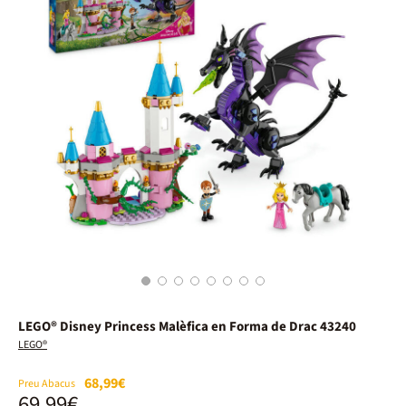
1
2
3
4
5
6
7
8
LEGO® Disney Princess Malèfica en Forma de Drac 43240
LEGO®
68,99€
Preu Abacus
69,99€