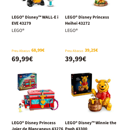
LEGO® Disney™ WALL-E i
LEGO® Disney Princess
EVE 43279
Heihei 43272
LEGO®
LEGO®
68,99€
39,25€
Preu Abacus
Preu Abacus
69,99€
39,99€
LEGO® Disney Princess
LEGO® Disney™ Winnie the
Joier de Blancaneus 43276
Pooh 43300