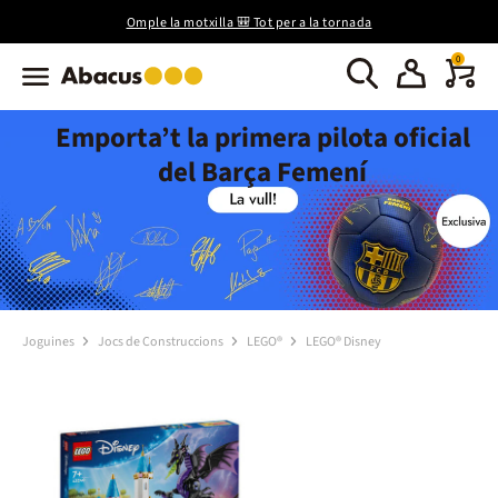
Omple la motxilla 🎒 Tot per a la tornada
0
Emporta’t la primera pilota oficial
del Barça Femení
Joguines
Jocs de Construccions
LEGO®
LEGO® Disney