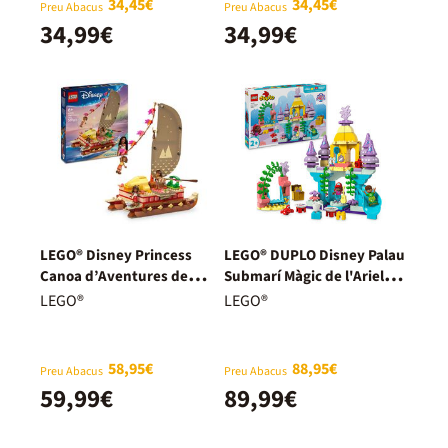
34,45€
34,45€
Preu Abacus
Preu Abacus
34,99€
34,99€
LEGO® Disney Princess
LEGO® DUPLO Disney Palau
Canoa d’Aventures de
Submarí Màgic de l'Ariel
Vaiana 43270
10435
LEGO®
LEGO®
58,95€
88,95€
Preu Abacus
Preu Abacus
59,99€
89,99€