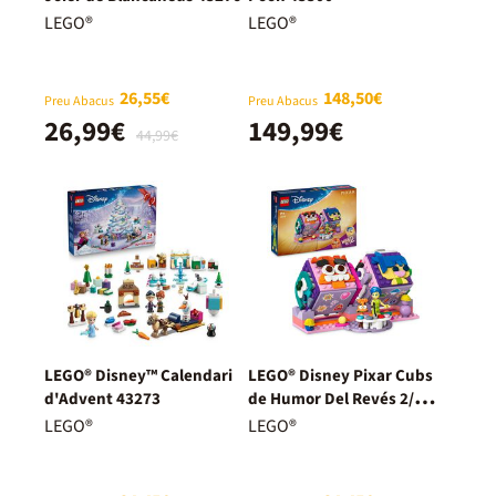
LEGO®
LEGO®
26,55€
148,50€
Preu Abacus
Preu Abacus
26,99€
149,99€
44,99€
LEGO® Disney™ Calendari
LEGO® Disney Pixar Cubs
d'Advent 43273
de Humor Del Revés 2/
Inside Out 43248
LEGO®
LEGO®