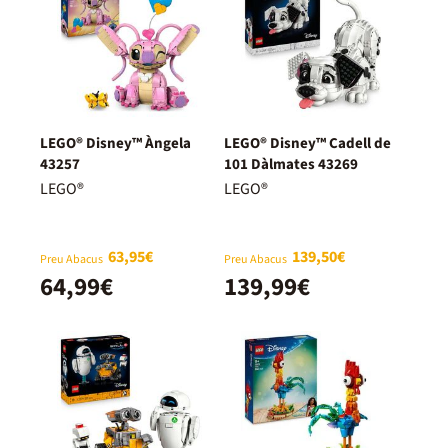
LEGO® Disney™ Àngela
LEGO® Disney™ Cadell de
43257
101 Dàlmates 43269
LEGO®
LEGO®
63,95€
139,50€
Preu Abacus
Preu Abacus
64,99€
139,99€