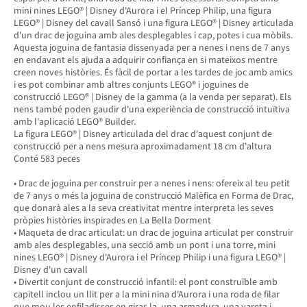
mini nines LEGO® | Disney d'Aurora i el Príncep Philip, una figura
LEGO® | Disney del cavall Sansó i una figura LEGO® | Disney articulada
d'un drac de joguina amb ales desplegables i cap, potes i cua mòbils.
Aquesta joguina de fantasia dissenyada per a nenes i nens de 7 anys
en endavant els ajuda a adquirir confiança en si mateixos mentre
creen noves històries. És fàcil de portar a les tardes de joc amb amics
i es pot combinar amb altres conjunts LEGO® i joguines de
construcció LEGO® | Disney de la gamma (a la venda per separat). Els
nens també poden gaudir d'una experiència de construcció intuïtiva
amb l'aplicació LEGO® Builder.
La figura LEGO® | Disney articulada del drac d'aquest conjunt de
construcció per a nens mesura aproximadament 18 cm d'altura
Conté 583 peces
• Drac de joguina per construir per a nenes i nens: ofereix al teu petit
de 7 anys o més la joguina de construcció Malèfica en Forma de Drac,
que donarà ales a la seva creativitat mentre interpreta les seves
pròpies històries inspirades en La Bella Dorment
• Maqueta de drac articulat: un drac de joguina articulat per construir
amb ales desplegables, una secció amb un pont i una torre, mini
nines LEGO® | Disney d'Aurora i el Príncep Philip i una figura LEGO® |
Disney d'un cavall
• Divertit conjunt de construcció infantil: el pont construïble amb
capitell inclou un llit per a la mini nina d'Aurora i una roda de filar
que mou les enfiladisses en girar-la, una armadura, una vareta i