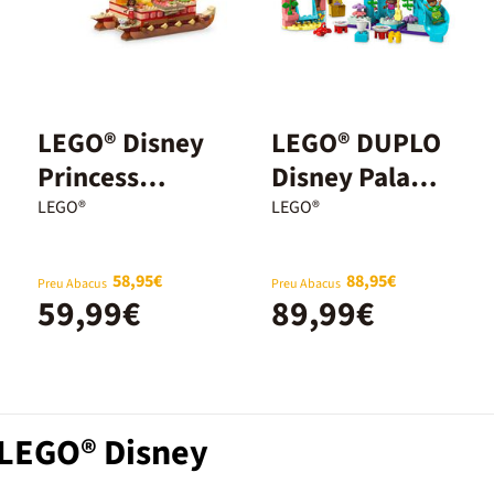
LEGO® Disney
LEGO® DUPLO
Princess
Disney Palau
Canoa
Submarí Màgic
LEGO®
LEGO®
d’Aventures
de l'Ariel
de Vaiana
10435
58,95€
88,95€
Preu Abacus
Preu Abacus
59,99€
89,99€
43270
 LEGO® Disney