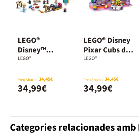
LEGO®
LEGO® Disney
Disney™
Pixar Cubs de
Calendari
Humor Del
LEGO®
LEGO®
d'Advent
Revés 2/
43273
Inside Out
34,45€
34,45€
Preu Abacus
Preu Abacus
34,99€
34,99€
43248
Categories relacionades amb