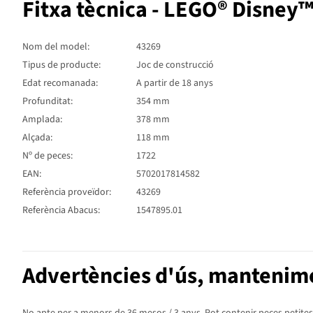
Fitxa tècnica - LEGO® Disney
Nom del model:
43269
Tipus de producte:
Joc de construcció
Edat recomanada:
A partir de 18 anys
Profunditat:
354 mm
Amplada:
378 mm
Alçada:
118 mm
Nº de peces:
1722
EAN:
5702017814582
Referència proveïdor:
43269
Referència Abacus:
1547895.01
Advertències d'ús, mantenime