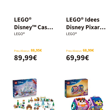
LEGO®
LEGO® Idees
Disney™ Casa
Disney Pixar
a la Platja de
Luxo Jr. 21357
LEGO®
LEGO®
Lilo i Stitch
43268
88,95€
68,99€
Preu Abacus
Preu Abacus
89,99€
69,99€