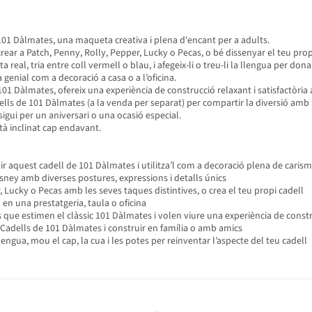
101 Dàlmates, una maqueta creativa i plena d'encant per a adults.
ear a Patch, Penny, Rolly, Pepper, Lucky o Pecas, o bé dissenyar el teu propi
eal, tria entre coll vermell o blau, i afegeix-li o treu-li la llengua per dona
enial com a decoració a casa o a l’oficina.
y 101 Dàlmates, ofereix una experiència de construcció relaxant i satisfactòr
s de 101 Dàlmates (a la venda per separat) per compartir la diversió amb 
sigui per un aniversari o una ocasió especial.
à inclinat cap endavant.
ir aquest cadell de 101 Dàlmates i utilitza’l com a decoració plena de caris
isney amb diverses postures, expressions i detalls únics
, Lucky o Pecas amb les seves taques distintives, o crea el teu propi cadell
 en una prestatgeria, taula o oficina
mes que estimen el clàssic 101 Dàlmates i volen viure una experiència de const
Cadells de 101 Dàlmates i construir en família o amb amics
lengua, mou el cap, la cua i les potes per reinventar l’aspecte del teu cadell