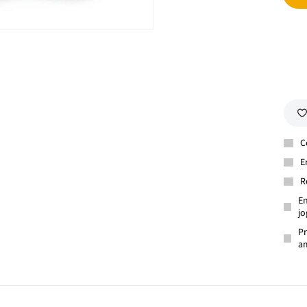
C
E
R
En
jo
Pr
am