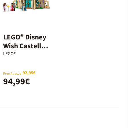
LEGO® Disney
Wish Castell
del Rei
LEGO®
Magnífic
43224
92,95€
Preu Abacus
94,99€