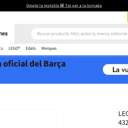
Omple la motxilla 🎒 Tot per a la tornada
nes
cs
LEGO®
Edats
Marques
 oficial del Barça
LEG
43