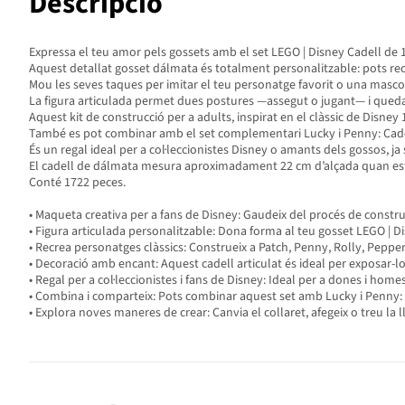
Descripció
Expressa el teu amor pels gossets amb el set LEGO | Disney Cadell de 
Aquest detallat gosset dálmata és totalment personalitzable: pots recr
Mou les seves taques per imitar el teu personatge favorit o una mascota r
La figura articulada permet dues postures —assegut o jugant— i queda g
Aquest kit de construcció per a adults, inspirat en el clàssic de Disne
També es pot combinar amb el set complementari Lucky i Penny: Cadell
És un regal ideal per a col·leccionistes Disney o amants dels gossos, ja 
El cadell de dálmata mesura aproximadament 22 cm d’alçada quan est
Conté 1722 peces.
• Maqueta creativa per a fans de Disney: Gaudeix del procés de constru
• Figura articulada personalitzable: Dona forma al teu gosset LEGO | D
• Recrea personatges clàssics: Construeix a Patch, Penny, Rolly, Pepper
• Decoració amb encant: Aquest cadell articulat és ideal per exposar-lo
• Regal per a col·leccionistes i fans de Disney: Ideal per a dones i ho
• Combina i comparteix: Pots combinar aquest set amb Lucky i Penny: 
• Explora noves maneres de crear: Canvia el collaret, afegeix o treu la l