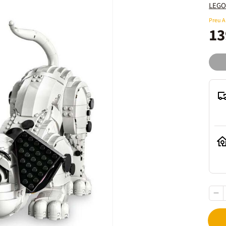
LEGO
Preu 
13