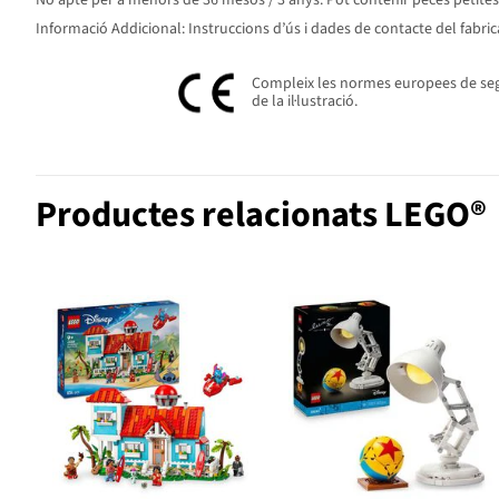
No apte per a menors de 36 mesos / 3 anys. Pot contenir peces petites. P
Informació Addicional: Instruccions d’ús i dades de contacte del fabric
Compleix les normes europees de segur
de la il·lustració.
Productes relacionats LEGO®