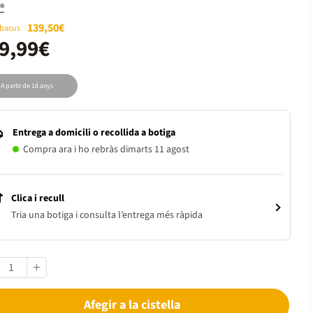
®
139,50€
Abacus
9,99€
A partir de 18 anys
Entrega a domicili o recollida a botiga
Compra ara i ho rebràs dimarts 11 agost
Clica i recull
Tria una botiga i consulta l’entrega més ràpida
Afegir a la cistella