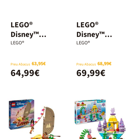
LEGO®
LEGO®
Disney™
Disney™
Àngela 43257
WALL-E i EVE
LEGO®
LEGO®
43279
63,95€
68,99€
Preu Abacus
Preu Abacus
64,99€
69,99€