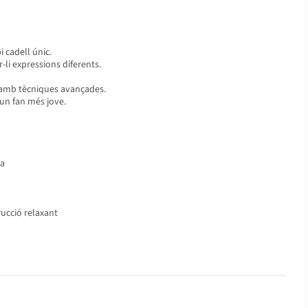
 cadell únic.
r-li expressions diferents.
ia amb tècniques avançades.
un fan més jove.
ma
rucció relaxant