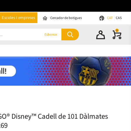
Escoles i empreses
Cercador de botigues
CAT
CAS
0
Esborrar
O® Disney™ Cadell de 101 Dàlmates
269