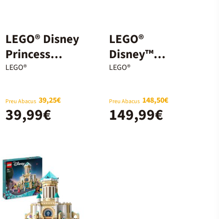
LEGO® Disney
LEGO®
Princess
Disney™
Heihei 43272
Winnie the
LEGO®
LEGO®
Pooh 43300
39,25€
148,50€
Preu Abacus
Preu Abacus
39,99€
149,99€