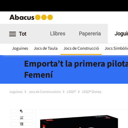
Llibres
Papereria
Jogui
Tot
Joguines
Jocs de Taula
Jocs de Construcció
Jocs Simbòli
Emporta’t la primera pilota
Femení
Joguines
Jocs de Construccions
LEGO®
LEGO® Disney