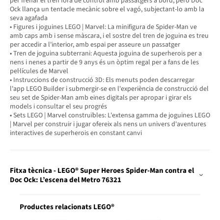
per frenar el tren fora de control amb passatgers a bord, però Doc
Ock llança un tentacle mecànic sobre el vagó, subjectant-lo amb la
seva agafada
• Figures i joguines LEGO | Marvel: La minifigura de Spider-Man ve
amb caps amb i sense màscara, i el sostre del tren de joguina es treu
per accedir a l'interior, amb espai per asseure un passatger
• Tren de joguina subterrani: Aquesta joguina de superherois per a
nens i nenes a partir de 9 anys és un òptim regal per a fans de les
pel·lícules de Marvel
• Instruccions de construcció 3D: Els menuts poden descarregar
l'app LEGO Builder i submergir-se en l'experiència de construcció del
seu set de Spider-Man amb eines digitals per apropar i girar els
models i consultar el seu progrés
• Sets LEGO | Marvel construïbles: L'extensa gamma de joguines LEGO
| Marvel per construir i jugar ofereix als nens un univers d'aventures
interactives de superherois en constant canvi
Fitxa tècnica - LEGO® Super Heroes Spider-Man contra el
Doc Ock: L’escena del Metro 76321
Productes relacionats LEGO®