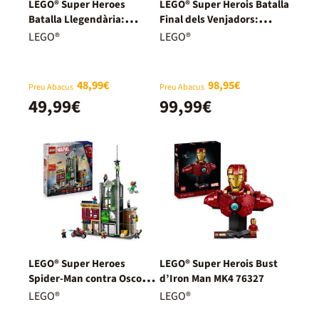
LEGO® Super Heroes
LEGO® Super Herois Batalla
Batalla Llegendària:
Final dels Venjadors:
Hulkbuster vs. Hulk 76343
Endgame 76323
LEGO®
LEGO®
48,99€
98,95€
Preu Abacus
Preu Abacus
49,99€
99,99€
LEGO® Super Heroes
LEGO® Super Herois Bust
Spider-Man contra Oscorp
d’Iron Man MK4 76327
76324
LEGO®
LEGO®