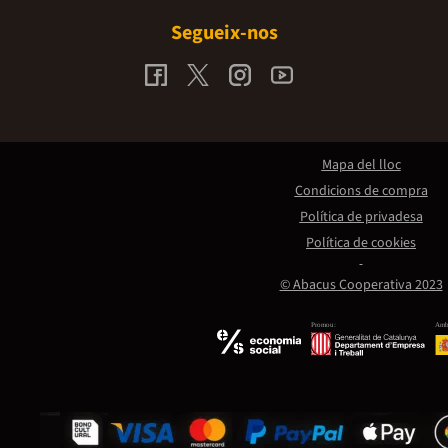
Segueix-nos
Mapa del lloc
Condicions de compra
Política de privadesa
Política de cookies
© Abacus Cooperativa 2023
Promou:
Amb 