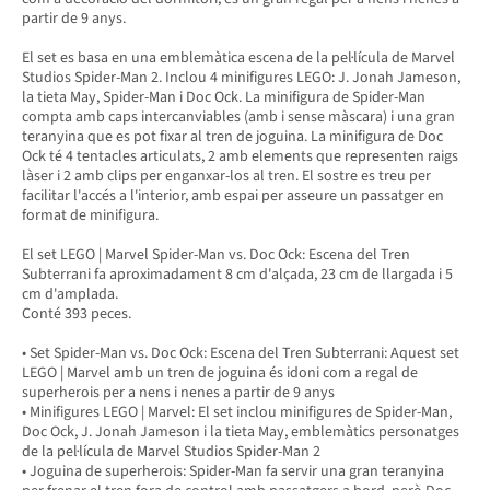
partir de 9 anys.
El set es basa en una emblemàtica escena de la pel·lícula de Marvel
Studios Spider-Man 2. Inclou 4 minifigures LEGO: J. Jonah Jameson,
la tieta May, Spider-Man i Doc Ock. La minifigura de Spider-Man
compta amb caps intercanviables (amb i sense màscara) i una gran
teranyina que es pot fixar al tren de joguina. La minifigura de Doc
Ock té 4 tentacles articulats, 2 amb elements que representen raigs
làser i 2 amb clips per enganxar-los al tren. El sostre es treu per
facilitar l'accés a l'interior, amb espai per asseure un passatger en
format de minifigura.
El set LEGO | Marvel Spider-Man vs. Doc Ock: Escena del Tren
Subterrani fa aproximadament 8 cm d'alçada, 23 cm de llargada i 5
cm d'amplada.
Conté 393 peces.
• Set Spider-Man vs. Doc Ock: Escena del Tren Subterrani: Aquest set
LEGO | Marvel amb un tren de joguina és idoni com a regal de
superherois per a nens i nenes a partir de 9 anys
• Minifigures LEGO | Marvel: El set inclou minifigures de Spider-Man,
Doc Ock, J. Jonah Jameson i la tieta May, emblemàtics personatges
de la pel·lícula de Marvel Studios Spider-Man 2
• Joguina de superherois: Spider-Man fa servir una gran teranyina