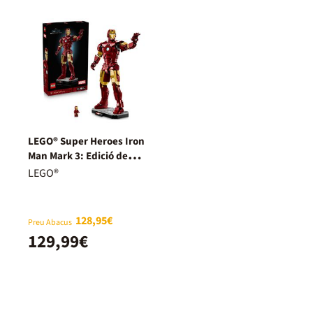
LEGO® Super Heroes Iron
Man Mark 3: Edició de
Col·leccionista 76344
LEGO®
128,95€
Preu Abacus
129,99€