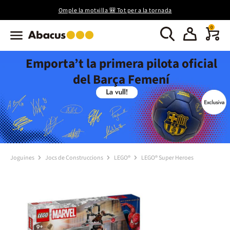
Omple la motxilla 🎒 Tot per a la tornada
0
Emporta’t la primera pilota oficial
del Barça Femení
Joguines
Jocs de Construccions
LEGO®
LEGO® Super Heroes