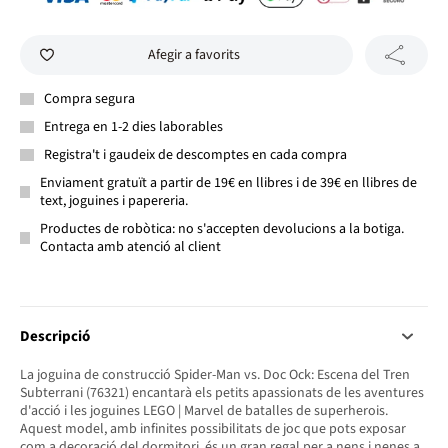
Afegir a favorits
Compra segura
Entrega en 1-2 dies laborables
Registra't i gaudeix de descomptes en cada compra
Enviament gratuït a partir de 19€ en llibres i de 39€ en llibres de
text, joguines i papereria.
Productes de robòtica: no s'accepten devolucions a la botiga.
Contacta amb atenció al client
Descripció
La joguina de construcció Spider-Man vs. Doc Ock: Escena del Tren
Subterrani (76321) encantarà els petits apassionats de les aventures
d'acció i les joguines LEGO | Marvel de batalles de superherois.
Aquest model, amb infinites possibilitats de joc que pots exposar
com a decoració del dormitori, és un gran regal per a nens i nenes a