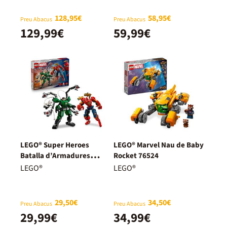
128,95€
58,95€
Preu Abacus
Preu Abacus
129,99€
59,99€
LEGO® Super Heroes
LEGO® Marvel Nau de Baby
Batalla d’Armadures
Rocket 76524
Robòtiques: Spider-Man
LEGO®
LEGO®
vs. Doc Ock 76338
29,50€
34,50€
Preu Abacus
Preu Abacus
29,99€
34,99€