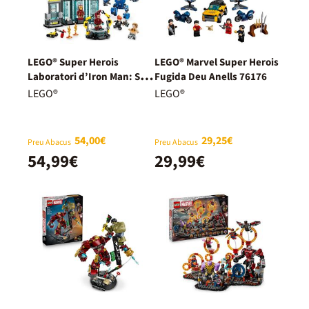
LEGO® Super Herois
LEGO® Marvel Super Herois
Laboratori d’Iron Man: Sala
Fugida Deu Anells 76176
d’Armadures 76315
LEGO®
LEGO®
54,00€
29,25€
Preu Abacus
Preu Abacus
54,99€
29,99€