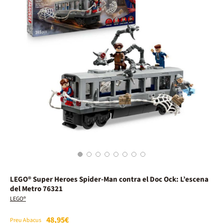
1
2
3
4
5
6
7
8
LEGO® Super Heroes Spider-Man contra el Doc Ock: L’escena
del Metro 76321
LEGO®
48,95€
Preu Abacus