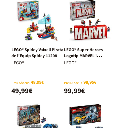
LEGO® Spidey Vaixell Pirata
LEGO® Super Heroes
de l’Equip Spidey 11208
Logotip MARVEL i
Minifigures 76313
LEGO®
LEGO®
48,99€
98,95€
Preu Abacus
Preu Abacus
49,99€
99,99€