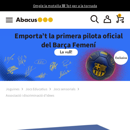
Omple la motxilla 🎒 Tot per a la tornada
0
Emporta’t la primera pilota oficial
del Barça Femení
Joguines
Jocs Educatius
Jocs sensorials
Associació i discriminació d'idees