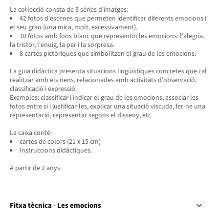
La col·lecció consta de 3 sèries d'imatges:
42 fotos d'escenes que permeten identificar diferents emocions i
el seu grau (una mica, molt, excessivament),
10 fotos amb fons blanc que representin les emocions: l'alegria,
la tristor, l'enuig, la per i la sorpresa.
8 cartes pictòriques que simbolitzen el grau de les emocions.
La guia didàctica presenta situacions lingüístiques concretes que cal
realitzar amb els nens, relacionades amb activitats d'observació,
classificació i expressió.
Exemples: classificar i indicar el grau de les emocions, associar les
fotos entre si i justificar-les, explicar una situació viscuda, fer-ne una
representació, representar segons el disseny, etc.
La caixa conté:
cartes de colors (21 x 15 cm)
Instruccions didàctiques.
A partir de 2 anys.
Fitxa tècnica - Les emocions