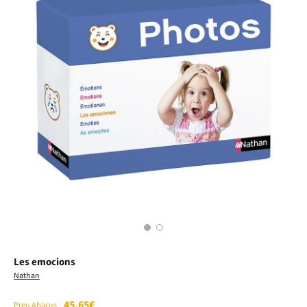
1
2
Les emocions
Nathan
45,65€
Preu Abacus