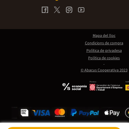
Mapa del lloc
Condicions de compra
Política de privadesa
Política de cookies
© Abacus Cooperativa 2023
Promou:
Amb 