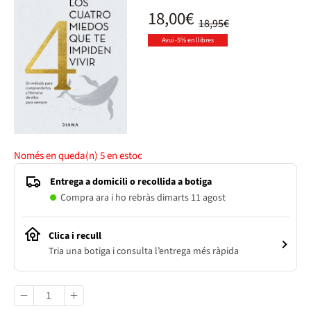
18,00€
18,95€
Avui -5% en llibres
Només en queda(n)
5
en estoc
Entrega a domicili o recollida a botiga
Compra ara i ho rebràs dimarts 11 agost
Clica i recull
Tria una botiga i consulta l’entrega més ràpida