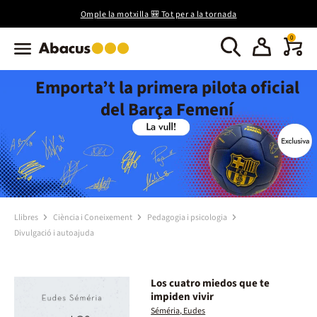
Omple la motxilla 🎒 Tot per a la tornada
0
Emporta’t la primera pilota oficial
del Barça Femení
Llibres
Ciència i Coneixement
Pedagogia i psicologia
Divulgació i autoajuda
Los cuatro miedos que te
impiden vivir
Séméria, Eudes