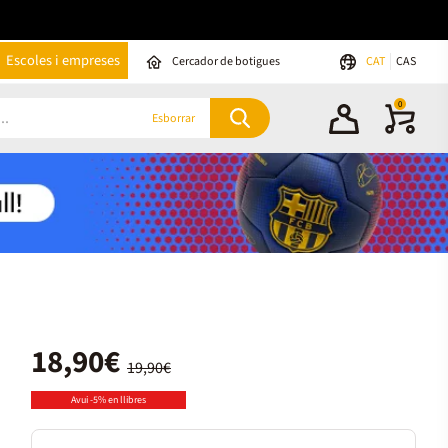
Escoles i empreses
Cercador de botigues
CAT
CAS
0
Esborrar
18,90€
19,90€
Avui -5% en llibres