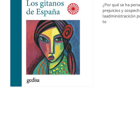
¿Por qué se ha perse
prejuicios y sospech
laadministracicón pú
to