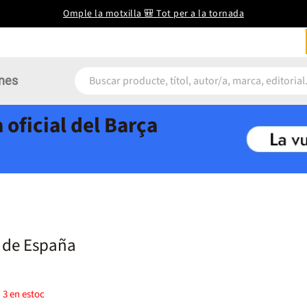
Omple la motxilla 🎒 Tot per a la tornada
nes
 oficial del Barça
s de España
)
3
en estoc