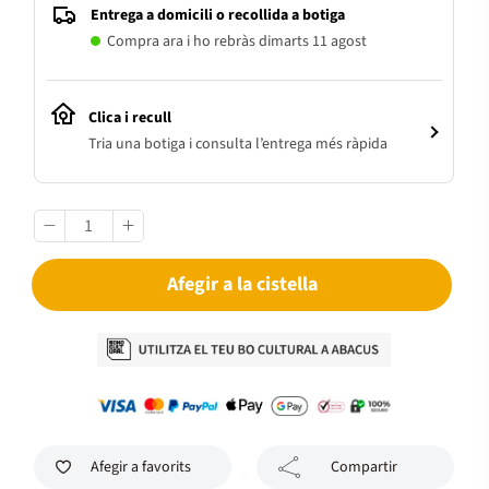
Entrega a domicili o recollida a botiga
Compra ara i ho rebràs dimarts 11 agost
Clica i recull
Tria una botiga i consulta l’entrega més ràpida
Afegir a la cistella
Afegir a favorits
Compartir