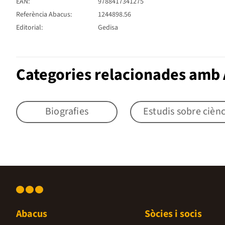
EAN:
9788417341275
Referència Abacus:
1244898.56
Editorial:
Gedisa
Categories relacionades amb
Biografies
Estudis sobre ciènc
Abacus
Sòcies i socis