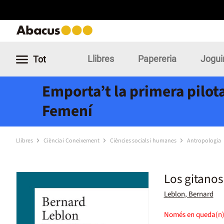
Llibres
Papereria
Jogui
Tot
Emporta’t la primera pilota
Femení
Llibres
Ciència i Coneixement
Ciències socials i humanes
Antropologia
Los gitano
Leblon, Bernard
Només en queda(n