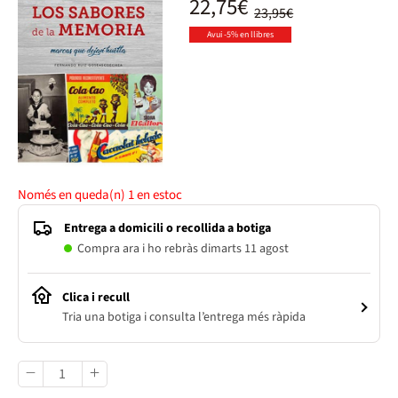
22,75€
23,95€
Avui -5% en llibres
Només en queda(n)
1
en estoc
Entrega a domicili o recollida a botiga
Compra ara i ho rebràs dimarts 11 agost
Clica i recull
Tria una botiga i consulta l’entrega més ràpida