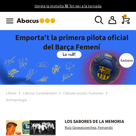
Omple la motxilla 🎒 Tot per a la tornada
0
Emporta’t la primera pilota oficial
del Barça Femení
Llibres
Ciència i Coneixement
Ciències socials i humanes
Antropologia
LOS SABORES DE LA MEMORIA
Ruiz-Goseascoechea, Fernando