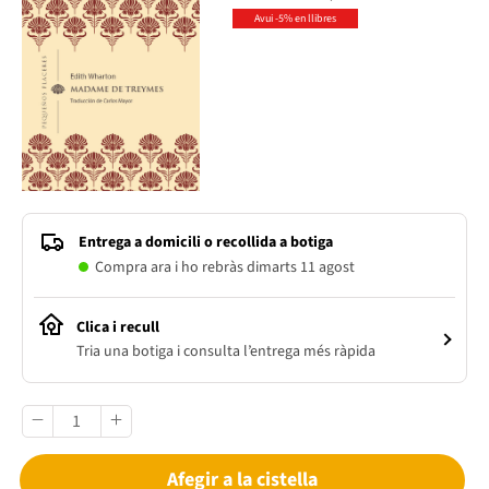
Avui -5% en llibres
Entrega a domicili o recollida a botiga
Compra ara i ho rebràs dimarts 11 agost
Clica i recull
Tria una botiga i consulta l’entrega més ràpida
Afegir a la cistella