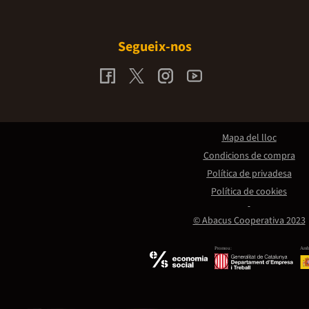
Segueix-nos
Mapa del lloc
Condicions de compra
Política de privadesa
Política de cookies
© Abacus Cooperativa 2023
Promou:
Amb 