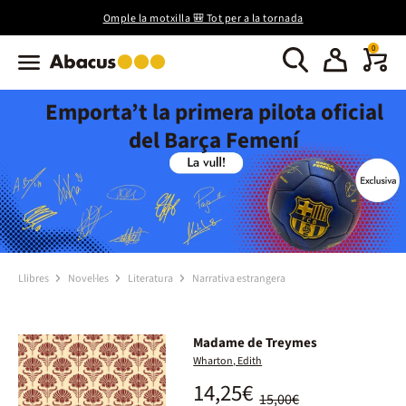
Omple la motxilla 🎒 Tot per a la tornada
0
Emporta’t la primera pilota oficial
del Barça Femení
Llibres
Novel·les
Literatura
Narrativa estrangera
Madame de Treymes
Wharton, Edith
14,25€
15,00€