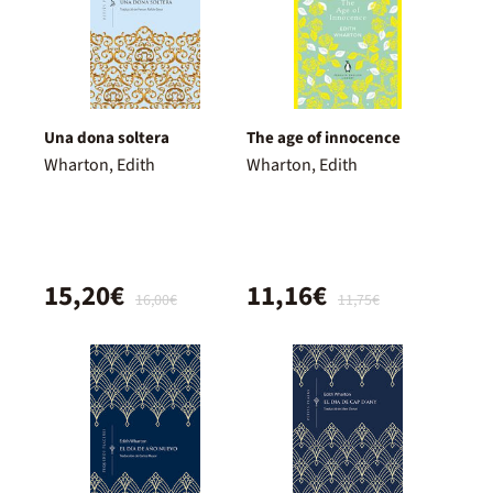
Una dona soltera
The age of innocence
Wharton, Edith
Wharton, Edith
15,20€
11,16€
16,00€
11,75€