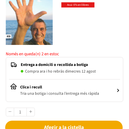
Avui -5% en llibres
Només en queda(n)
2
en estoc
Entrega a domicili o recollida a botiga
Compra ara i ho rebràs dimecres 12 agost
Clica i recull
Tria una botiga i consulta l’entrega més ràpida
Afegir a la cistella