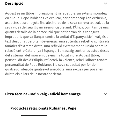
Descripció
Aquest és un llibre impressionant i irrepetible: un extens monòleg
en el qual Pepe Rubianes va explicar, per primer cop i en exclusiva,
aspectes desconeguts fins aleshores de la seva carrera teatral, de la
seva vida i del seu lligam irrenunciable amb l'Àfrica, com també uns
quants detalls de la persecució que patir arran dels coneguts
improperis que va llançar contra la unitat d'Espanya. Me'n vaig és un
text despullat però també enèrgic, una autèntica rebel·lió contra els
fanàtics d'extrema dreta, una reflexió extremament lúcida sobre la
relació entre Catalunya i Espanya, i un assaig contra les estupideses
del sistema i del món en què ens ha tocat viure. Aquest llibre,
pensat i dit des d'Etiòpia, reflecteix la valenta, rebel i alhora tendra
personalitat de Pepe Rubianes i la seva capacitat per fer de
qualsevol idea, de qualsevol anècdota, una excusa per posar en
dubte els pilars de la nostra societat.
Fitxa tècnica - Me'n vaig - edició homenatge
Productes relacionats Rubianes, Pepe