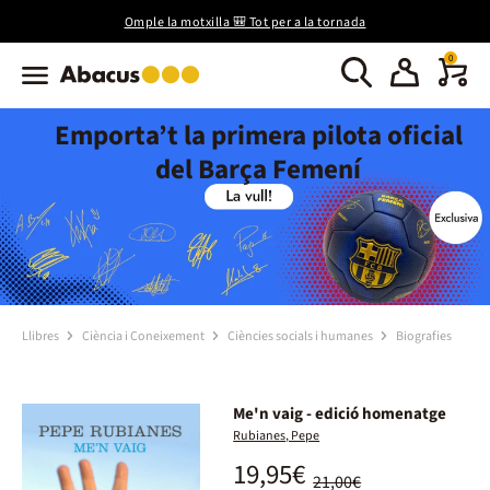
Omple la motxilla 🎒 Tot per a la tornada
0
Emporta’t la primera pilota oficial
del Barça Femení
Llibres
Ciència i Coneixement
Ciències socials i humanes
Biografies
Me'n vaig - edició homenatge
Rubianes, Pepe
19,95€
21,00€