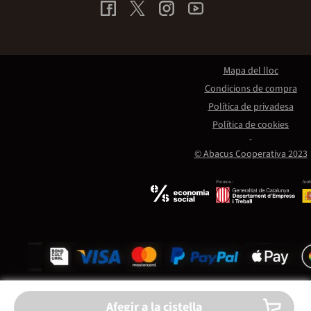
Mapa del lloc
Condicions de compra
Política de privadesa
Política de cookies
© Abacus Cooperativa 2023
Promou:
Amb 
Afegir a la cistella