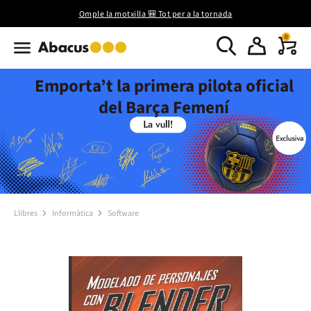
Omple la motxilla 🎒 Tot per a la tornada
0
Emporta’t la primera pilota oficial
del Barça Femení
Llibres
Informàtica
Software