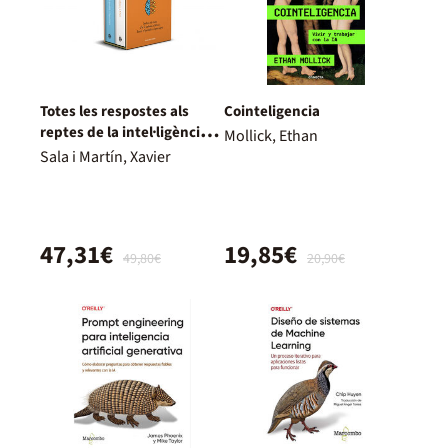
Totes les respostes als
Cointeligencia
reptes de la intel·ligència
Mollick, Ethan
artificial (edició estoig)
Sala i Martín, Xavier
47,31€
19,85€
49,80€
20,90€