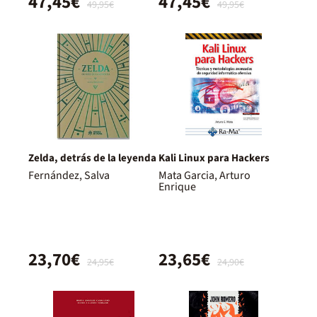
47,45€
47,45€
49,95€
49,95€
Zelda, detrás de la leyenda
Kali Linux para Hackers
Fernández, Salva
Mata Garcia, Arturo
Enrique
23,70€
23,65€
24,95€
24,90€