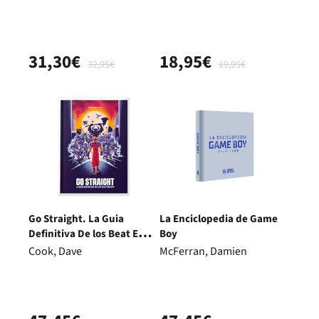
31,30€
18,95€
32,95€
19,95€
Go Straight. La Guia
La Enciclopedia de Game
Definitiva De los Beat Em
Boy
Ups
Cook, Dave
McFerran, Damien