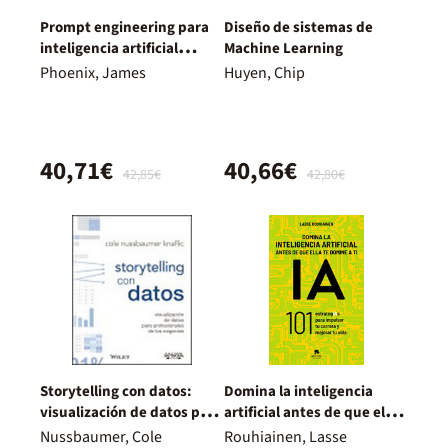
Prompt engineering para
Diseño de sistemas de
inteligencia artificial
Machine Learning
generativa
Phoenix, James
Huyen, Chip
40,71€
40,66€
42,85€
42,80€
Storytelling con datos:
Domina la inteligencia
visualización de datos para
artificial antes de que ella
profesionales
te domine a ti
Nussbaumer, Cole
Rouhiainen, Lasse