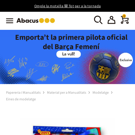
Omple la motxilla 🎒 Tot per a la tornada
0
Emporta’t la primera pilota oficial
del Barça Femení
Papereria i Manualitats
Material per a Manualitats
Modelatge
Eines de modelatge