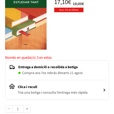
17,10€
18,00€
Avui -5% en llibres
Només en queda(n)
3
en estoc
Entrega a domicili o recollida a botiga
Compra ara i ho rebràs dimarts 11 agost
Clica i recull
Tria una botiga i consulta l’entrega més ràpida