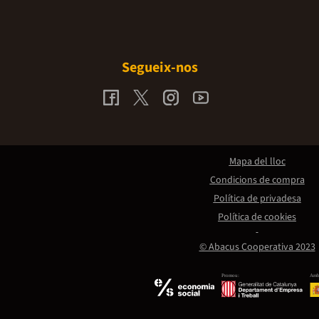
Segueix-nos
Mapa del lloc
Condicions de compra
Política de privadesa
Política de cookies
© Abacus Cooperativa 2023
Promou:
Amb 