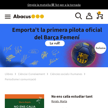
Omple la motxilla 🎒 Tot per a la tornada
0
Emporta’t la primera pilota oficial
del Barça Femení
Llibres
Ciència i Coneixement
Ciències socials i humanes
Periodisme i comunicació
No ens calia estudiar tant
Rojals, Marta