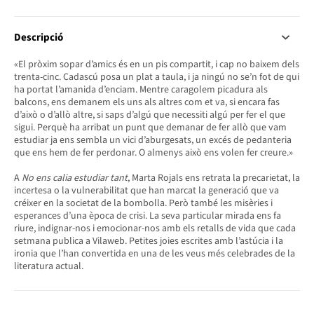
Descripció
«El pròxim sopar d’amics és en un pis compartit, i cap no baixem dels
trenta-cinc. Cadascú posa un plat a taula, i ja ningú no se’n fot de qui
ha portat l’amanida d’enciam. Mentre caragolem picadura als
balcons, ens demanem els uns als altres com et va, si encara fas
d’això o d’allò altre, si saps d’algú que necessiti algú per fer el que
sigui. Perquè ha arribat un punt que demanar de fer allò que vam
estudiar ja ens sembla un vici d’aburgesats, un excés de pedanteria
que ens hem de fer perdonar. O almenys això ens volen fer creure.»
A
No ens calia estudiar tant
, Marta Rojals ens retrata la precarietat, la
incertesa o la vulnerabilitat que han marcat la generació que va
créixer en la societat de la bombolla. Però també les misèries i
esperances d’una època de crisi. La seva particular mirada ens fa
riure, indignar-nos i emocionar-nos amb els retalls de vida que cada
setmana publica a Vilaweb. Petites joies escrites amb l’astúcia i la
ironia que l’han convertida en una de les veus més celebrades de la
literatura actual.