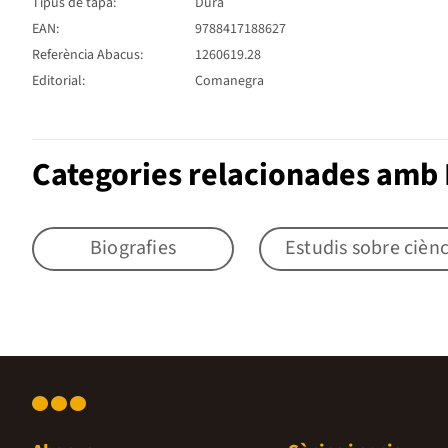
Tipus de tapa:
Dura
EAN:
9788417188627
Referència Abacus:
1260619.28
Editorial:
Comanegra
Categories relacionades amb 
Biografies
Estudis sobre ciènc