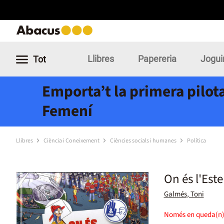
Llibres
Papereria
Jogui
Tot
Emporta’t la primera pilota
Femení
Llibres
Ciència i Coneixement
Ciències socials i humanes
Política
On és l'Estel
Galmés, Toni
Només en queda(n