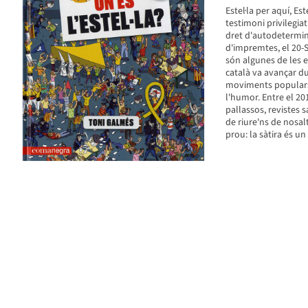
Estel·la per aquí, Es
testimoni privilegia
dret d'autodetermina
d'impremtes, el 20-S,
són algunes de les e
català va avançar du
moviments populars i
l'humor. Entre el 20
pallassos, revistes s
de riure'ns de nosal
prou: la sàtira és un