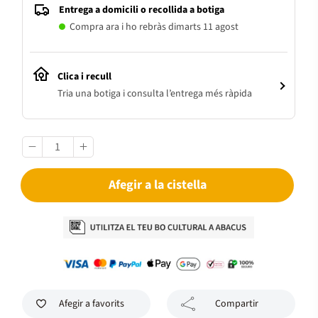
Entrega a domicili o recollida a botiga
Compra ara i ho rebràs dimarts 11 agost
Clica i recull
Tria una botiga i consulta l’entrega més ràpida
Afegir a la cistella
Afegir a favorits
Compartir