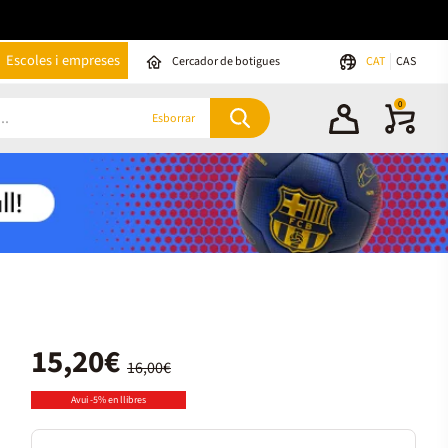
Escoles i empreses
Cercador de botigues
CAT
CAS
0
Esborrar
15,20€
16,00€
Avui -5% en llibres