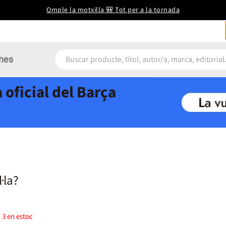
Omple la motxilla 🎒 Tot per a la tornada
nes
 oficial del Barça
·la?
)
3
en estoc