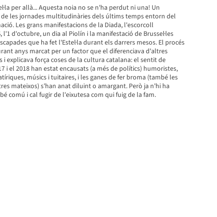
tel·la per allà... Aquesta noia no se n'ha perdut ni una! Un
t de les jornades multitudinàries dels últims temps entorn del
ció. Les grans manifestacions de la Diada, l'escorcoll
 l'1 d'octubre, un dia al Piolín i la manifestació de Brussel·les
scapades que ha fet l'Estel·la durant els darrers mesos. El procés
rant anys marcat per un factor que el diferenciava d'altres
 explicava força coses de la cultura catalana: el sentit de
17 i el 2018 han estat encausats (a més de polítics) humoristes,
atíriques, músics i tuitaires, i les ganes de fer broma (també les
tres mateixos) s'han anat diluint o amargant. Però ja n'hi ha
 bé comú i cal fugir de l'eixutesa com qui fuig de la fam.