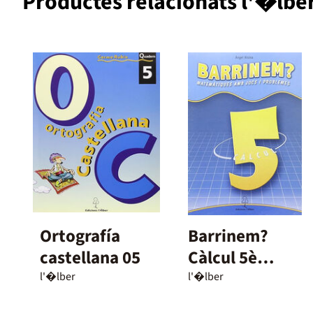
Productes relacionats l'�lbe
Ortografía
Barrinem?
castellana 05
Càlcul 5è
Primària
l'�lber
l'�lber