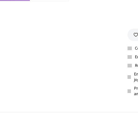
C
E
R
En
jo
Pr
am