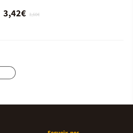
3,42€
3,60€