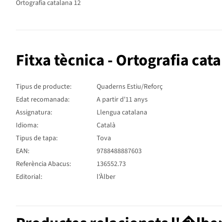
Ortografia catalana 12
Fitxa tècnica - Ortografia cat
Tipus de producte:
Quaderns Estiu/Reforç
Edat recomanada:
A partir d'11 anys
Assignatura:
Llengua catalana
Idioma:
Català
Tipus de tapa:
Tova
EAN:
9788488887603
Referència Abacus:
136552.73
Editorial:
l'Àlber