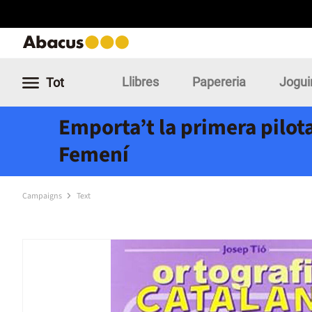
Llibres
Papereria
Jogui
Tot
Emporta’t la primera pilota
Femení
Campaigns
Text