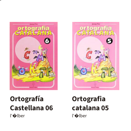
r
Ortografía
Ortografia
Castellana 06
catalana 05
l'�lber
l'�lber