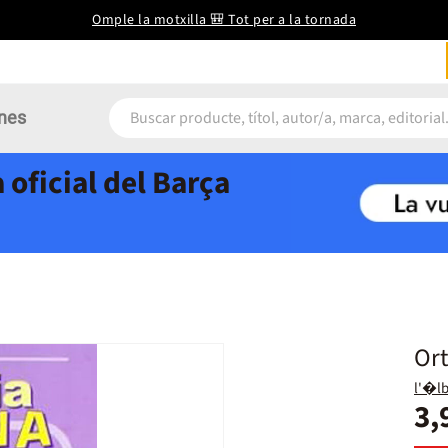
Omple la motxilla 🎒 Tot per a la tornada
nes
 oficial del Barça
Ort
l'�lb
3,