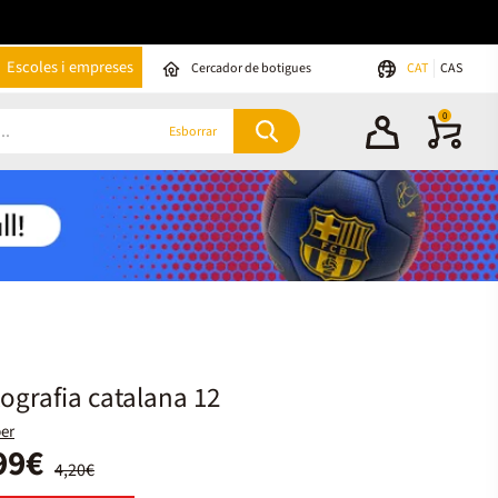
Escoles i empreses
Cercador de botigues
CAT
CAS
0
Esborrar
ografia catalana 12
er
99€
4,20€