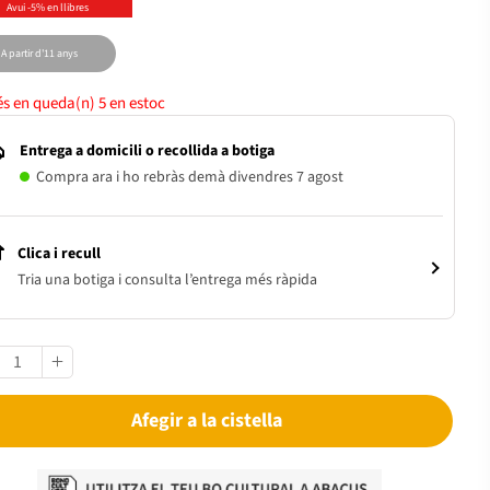
Avui -5% en llibres
A partir d'11 anys
s en queda(n)
5
en estoc
Entrega a domicili o recollida a botiga
Compra ara i ho rebràs demà divendres 7 agost
Clica i recull
Tria una botiga i consulta l’entrega més ràpida
Afegir a la cistella