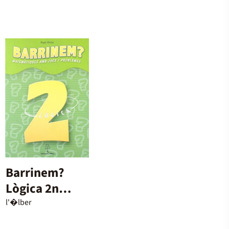
Barrinem?
Lògica 2n
Primària
l'�lber