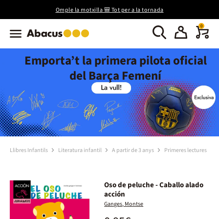
Omple la motxilla 🎒 Tot per a la tornada
0
Emporta’t la primera pilota oficial
del Barça Femení
Llibres Infantils
Literatura infantil
A partir de 3 anys
Primeres lectures
Oso de peluche - Caballo alado
acción
Ganges, Montse