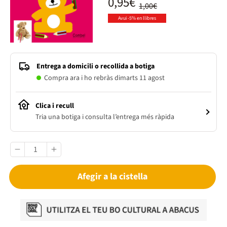
0,95€
1,00€
Avui -5% en llibres
Entrega a domicili o recollida a botiga
Compra ara i ho rebràs dimarts 11 agost
Clica i recull
Tria una botiga i consulta l’entrega més ràpida
Afegir a la cistella