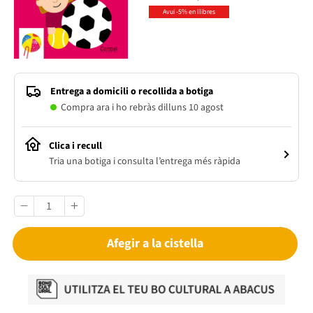
Avui -5% en llibres
Entrega a domicili o recollida a botiga
Compra ara i ho rebràs dilluns 10 agost
Clica i recull
Tria una botiga i consulta l’entrega més ràpida
Afegir a la cistella