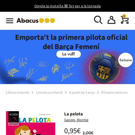
Omple la motxilla 🎒 Tot per a la tornada
0
Emporta’t la primera pilota oficial
del Barça Femení
Llibres Infantils
Literatura infantil
A partir de 3 anys
Primeres lectures
La pelota
Ganges, Montse
0,95€
1,00€