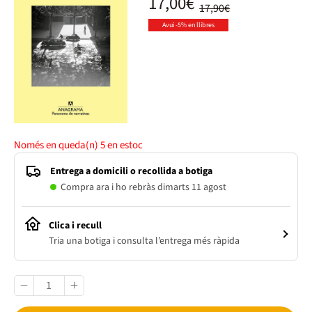
17,00€
17,90€
Avui -5% en llibres
Només en queda(n)
5
en estoc
Entrega a domicili o recollida a botiga
Compra ara i ho rebràs dimarts 11 agost
Clica i recull
Tria una botiga i consulta l’entrega més ràpida