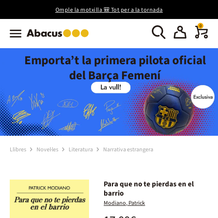
Omple la motxilla 🎒 Tot per a la tornada
0
Emporta’t la primera pilota oficial
del Barça Femení
Llibres
Novel·les
Literatura
Narrativa estrangera
Para que no te pierdas en el
barrio
Modiano, Patrick