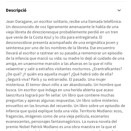
Descripció
Jean Daragane, un escritor solitario, recibe una llamada telefónica.
Un desconocido de voz ligeramente amenazante le habla de una
vieja libreta de direccionesque probablemente perdió en un tren
que venía de la Costa Azul y lo cita para entregársela. El
desconocidose presenta acompañado de una enigmática joven y
seinteresa por uno de los nombres de la libreta. Ese encuentro
llevará al escritor a rastrear en su pasado,a rememorar un episodio
de la infancia que marcó su vida: su madre lo dejó al cuidado de una
amiga, en unaenorme mansión a las afueras en la que el niño
veíaentrar y salir a extraños visitantes nocturnos. ¿Erantraficantes?
¿De qué? ¿Y quién era aquella mujer? ¿Qué habrá sido de ella?
¿Seguirá viva? París y su extrarradio. El pasado. Una mujer
misteriosa. El temor deun niño a ser abandonado. Un hombre que
busca. Un escritor que indaga en una herida abierta que acaso
laescritura logrará por fin sellar. Un libro que contiene muchas
preguntas y apenas algunas respuestas. Un libro sobre misterios
envueltos en las brumas del recuerdo. Un libro sobre un episodio de
infancia que quizá explique toda una vida. Territorio Modiano: ecos,
fragancias, imágenes como de una vieja película, escenarios
evanescentes, personajes fantasmagóricos. La nueva novela del
premio Nobel Patrick Modiano es una obra maestra en la que el