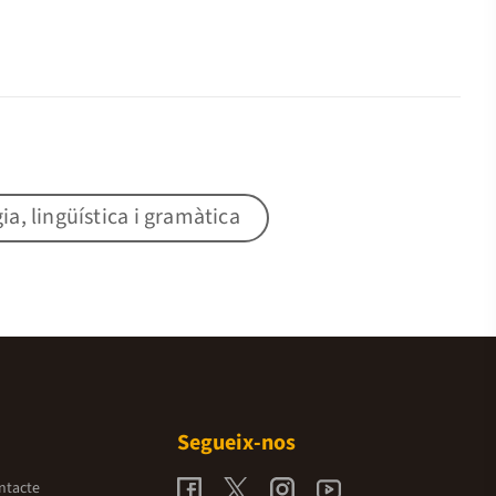
gia, lingüística i gramàtica
Segueix-nos
ntacte