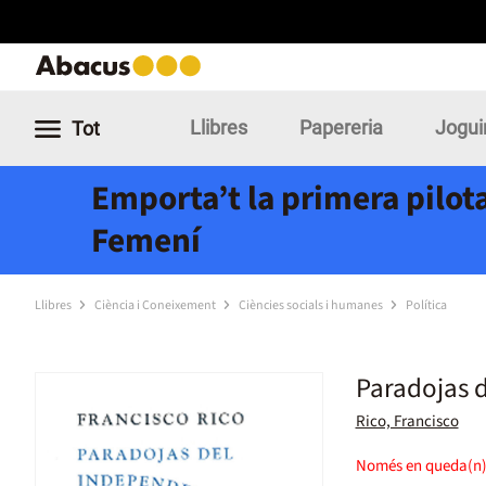
Llibres
Papereria
Jogui
Tot
Emporta’t la primera pilota
Femení
Llibres
Ciència i Coneixement
Ciències socials i humanes
Política
Paradojas 
Rico, Francisco
Només en queda(n