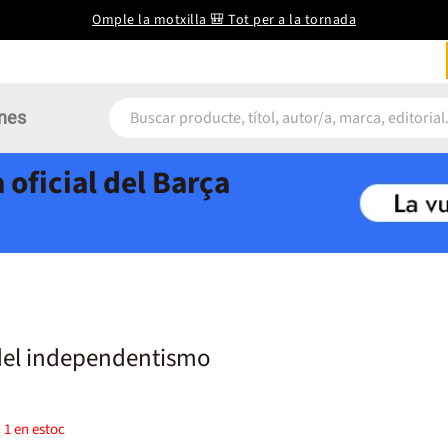
Omple la motxilla 🎒 Tot per a la tornada
nes
 oficial del Barça
del independentismo
)
1
en estoc