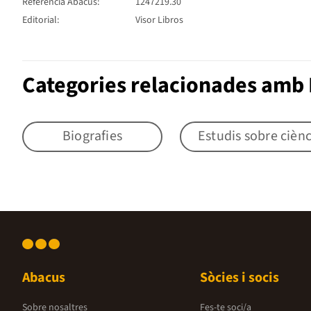
Referència Abacus:
1247219.30
Editorial:
Visor Libros
Categories relacionades amb 
Biografies
Estudis sobre ciènc
Abacus
Sòcies i socis
Sobre nosaltres
Fes-te soci/a