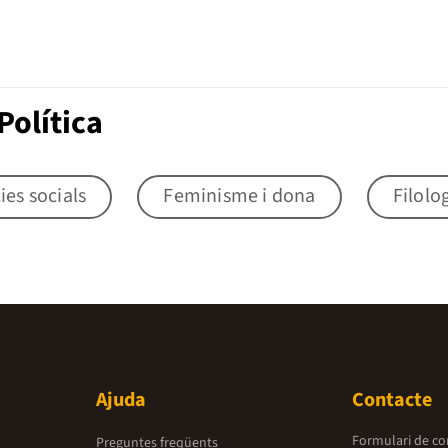
Política
ies socials
Feminisme i dona
Filolo
Ajuda
Contacte
Formulari de co
Preguntes freqüents