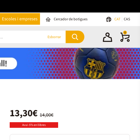
Escoles i empreses
Cercador de botigues
CAT
CAS
0
Esborrar
13,30€
14,00€
Avui -5% en llibres