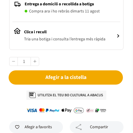
Entrega a domicili o recollida a botiga
Compra ara i ho rebràs dimarts 11 agost
Clica i recull
Tria una botiga i consulta l’entrega més ràpida
Afegir a la cistella
Afegir a favorits
Compartir