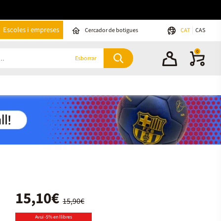
Escoles i empreses
Cercador de botigues
CAT
CAS
0
Esborrar
15,10€
15,90€
Avui -5% en llibres