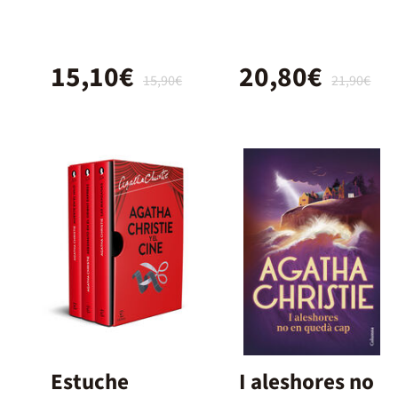
especial
cantos
15,10€
20,80€
tintados)
15,90€
21,90€
Estuche
I aleshores no