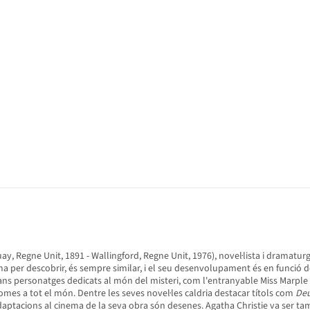
ay, Regne Unit, 1891 - Wallingford, Regne Unit, 1976), novel·lista i dramatu
nigma per descobrir, és sempre similar, i el seu desenvolupament és en funci
 grans personatges dedicats al món del misteri, com l'entranyable Miss Marple
iomes a tot el món. Dentre les seves novel·les caldria destacar títols com
Deu
 adaptacions al cinema de la seva obra són desenes. Agatha Christie va ser t