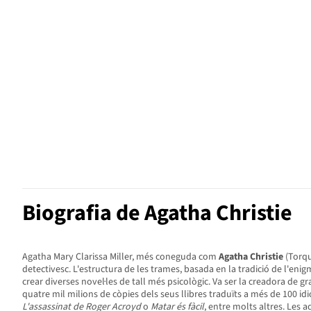
Biografia de Agatha Christie
Agatha Mary Clarissa Miller, més coneguda com
Agatha Christie
(Torqu
detectivesc. L'estructura de les trames, basada en la tradició de l'e
crear diverses novel·les de tall més psicològic. Va ser la creadora de
quatre mil milions de còpies dels seus llibres traduïts a més de 100 id
L'assassinat de Roger Acroyd
o
Matar és fàcil
, entre molts altres. Les