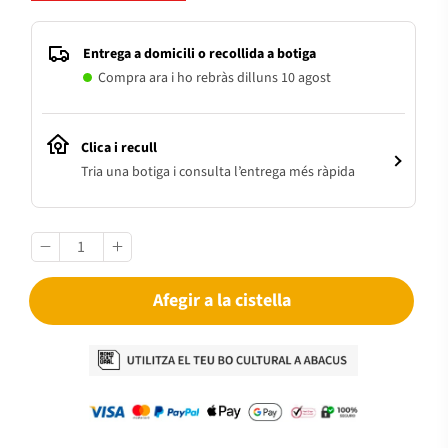
Entrega a domicili o recollida a botiga
Compra ara i ho rebràs dilluns 10 agost
Clica i recull
Tria una botiga i consulta l’entrega més ràpida
Afegir a la cistella