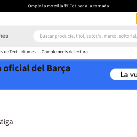
Omple la motxilla 🎒 Tot per a la tornada
nes
es de Text i Idiomes
Complements de lectura
 oficial del Barça
stiga