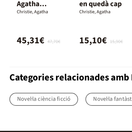
Agatha
en quedà cap
Christie y el
Christie, Agatha
Christie, Agatha
cine
45,31€
15,10€
47,70€
15,90€
Categories relacionades amb 
Novel·la ciència ficció
Novel·la fantàst