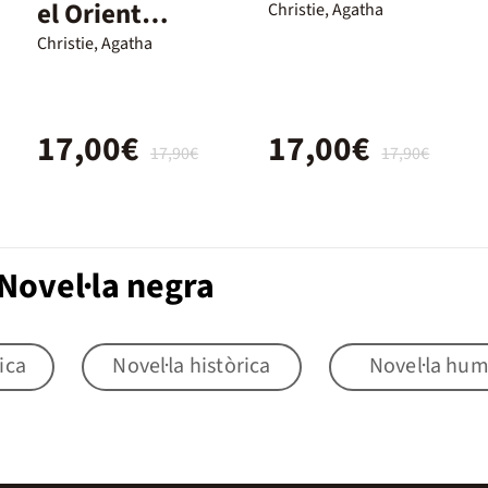
el Orient
Christie, Agatha
Express
Christie, Agatha
17,00€
17,00€
17,90€
17,90€
Novel·la negra
ica
Novel·la històrica
Novel·la hu