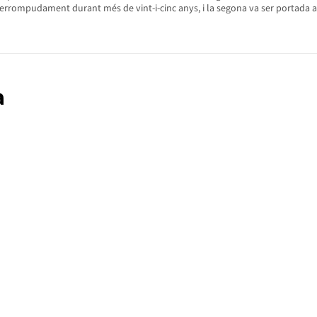
terrompudament durant més de vint-i-cinc anys, i la segona va ser portada al 
a