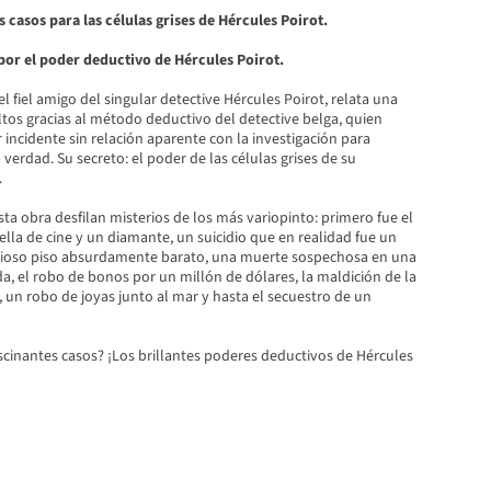
casos para las células grises de Hércules Poirot.
or el poder deductivo de Hércules Poirot.
el fiel amigo del singular detective Hércules Poirot, relata una
ltos gracias al método deductivo del detective belga, quien
incidente sin relación aparente con la investigación para
 verdad. Su secreto: el poder de las células grises de su
.
sta obra desfilan misterios de los más variopinto: primero fue el
ella de cine y un diamante, un suicidio que en realidad fue un
rioso piso absurdamente barato, una muerte sospechosa en una
a, el robo de bonos por un millón de dólares, la maldición de la
 un robo de joyas junto al mar y hasta el secuestro de un
scinantes casos? ¡Los brillantes poderes deductivos de Hércules