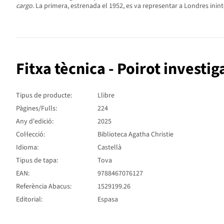
cargo
. La primera, estrenada el 1952, es va representar a Londres inin
Fitxa tècnica - Poirot investig
Tipus de producte:
Llibre
Pàgines/Fulls:
224
Any d'edició:
2025
Col·lecció:
Biblioteca Agatha Christie
Idioma:
Castellà
Tipus de tapa:
Tova
EAN:
9788467076127
Referència Abacus:
1529199.26
Editorial:
Espasa