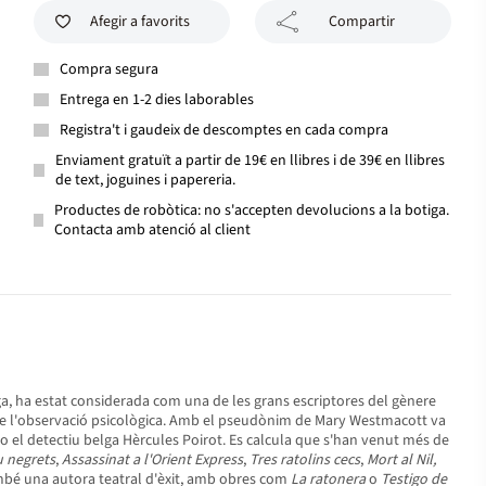
Afegir a favorits
Compartir
Compra segura
Entrega en 1-2 dies laborables
Registra't i gaudeix de descomptes en cada compra
Enviament gratuït a partir de 19€ en llibres i de 39€ en llibres
de text, joguines i papereria.
Productes de robòtica: no s'accepten devolucions a la botiga.
Contacta amb atenció al client
rga, ha estat considerada com una de les grans escriptores del gènere
ó de l'observació psicològica. Amb el pseudònim de Mary Westmacott va
 o el detectiu belga Hèrcules Poirot. Es calcula que s'han venut més de
 negrets
,
Assassinat a l'Orient Express
,
Tres ratolins cecs
,
Mort al Nil,
ambé una autora teatral d'èxit, amb obres com
La ratonera
o
Testigo de