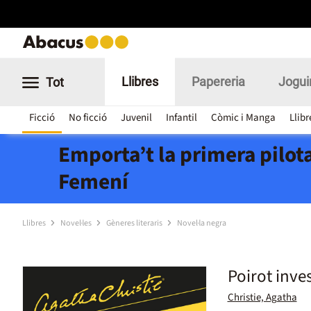
Llibres
Papereria
Jogui
Tot
Ficció
No ficció
Juvenil
Infantil
Còmic i Manga
Llibr
Emporta’t la primera pilota
Femení
Llibres
Novel·les
Gèneres literaris
Novel·la negra
Poirot inve
Christie, Agatha