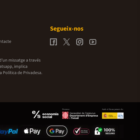
Segueix-nos
ntacte
d’un missatge a través
atsapp, implica
la
Política de Privadesa.
Promou:
Amb el finançament de: