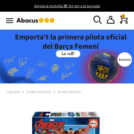
Omple la motxilla 🎒 Tot per a la tornada
0
Emporta’t la primera pilota oficial
del Barça Femení
Joguines
Puzles i Encaixos
Puzles infantils