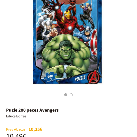
1
2
Puzle 200 peces Avengers
Educa Borras
10,25€
Preu Abacus
10,49€