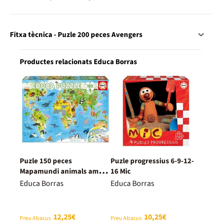
Fitxa tècnica - Puzle 200 peces Avengers
Productes relacionats Educa Borras
Puzle 150 peces
Puzle progressius 6-9-12-
Mapamundi animals amb
16 Mic
làmina
Educa Borras
Educa Borras
12,25€
10,25€
Preu Abacus
Preu Abacus