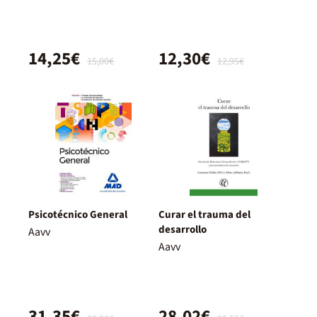
14,25€
12,30€
15,00€
12,95€
Psicotécnico General
Curar el trauma del
desarrollo
Aavv
Aavv
31,35€
28,02€