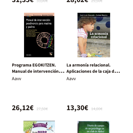
33,00€
29,50€
Programa EGOKITZEN.
La armonía relacional.
Manual de intervención
Aplicaciones de la caja de
posdivorcio para madres y
arena a la traumaterapia
Aavv
Aavv
padres
26,12€
13,30€
27,50€
14,00€