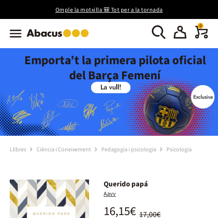
Omple la motxilla 🎒 Tot per a la tornada
0
Emporta’t la primera pilota oficial
del Barça Femení
Llibres
Ciència i Coneixement
Pedagogia i psicologia
Psicologia
Querido papá
Aavv
16,15€
17,00€