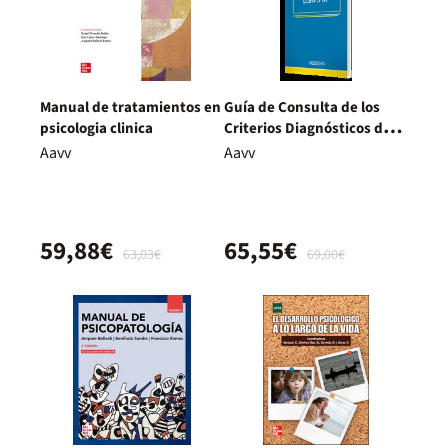
Manual de tratamientos en
Guía de Consulta de los
psicologia clinica
Criterios Diagnósticos del
DSM-5- TR ®
Aavv
Aavv
59,88€
65,55€
63,03€
69,00€