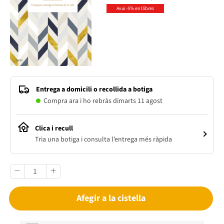
Avui -5% en llibres
Entrega a domicili o recollida a botiga
Compra ara i ho rebràs dimarts 11 agost
Clica i recull
Tria una botiga i consulta l’entrega més ràpida
Afegir a la cistella