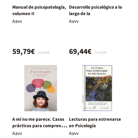
Manual de psicopatología,
Desarrollo psicológico a lo
volumen II
largo de la
Aavv
Aavv
59,79€
69,44€
62,94€
73,10€
A mí no me parece. Casos
Lecturas para estrenarse
prácticos para comprender
en Psicología
la alta capacidad
Aavv
Aavv