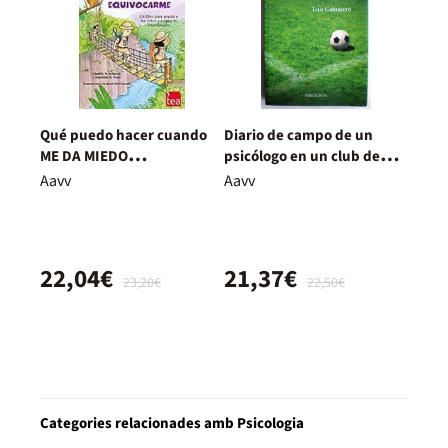
Qué puedo hacer cuando
Diario de campo de un
ME DA MIEDO
psicólogo en un club de
EQUIVOCARME
fútbol
Aavv
Aavv
22,04€
21,37€
23,20€
22,50€
Categories relacionades amb Psicologia