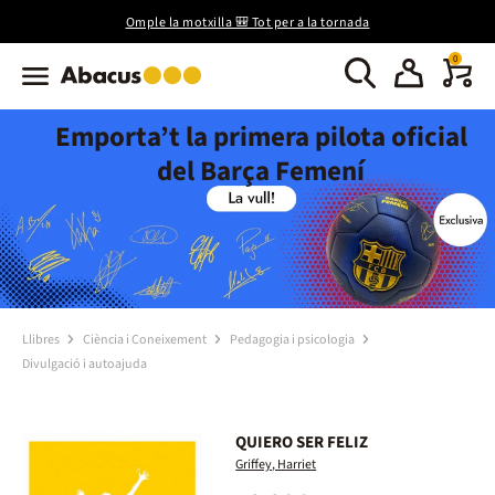
Omple la motxilla 🎒 Tot per a la tornada
0
Emporta’t la primera pilota oficial
del Barça Femení
Llibres
Ciència i Coneixement
Pedagogia i psicologia
Divulgació i autoajuda
QUIERO SER FELIZ
Griffey, Harriet