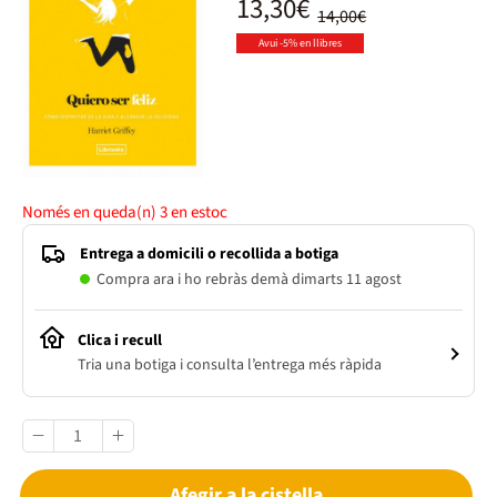
13,30€
14,00€
Avui -5% en llibres
Només en queda(n)
3
en estoc
Entrega a domicili o recollida a botiga
Compra ara i ho rebràs demà dimarts 11 agost
Clica i recull
Tria una botiga i consulta l’entrega més ràpida
Afegir a la cistella