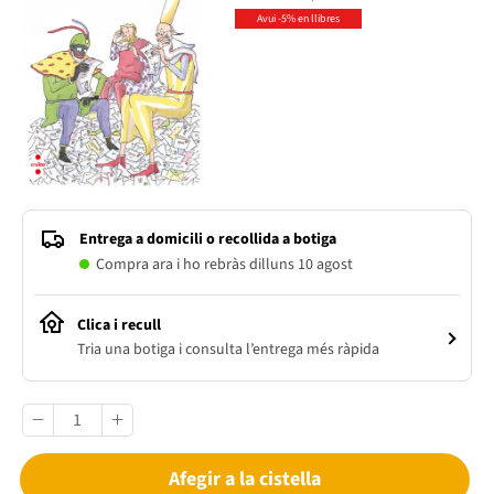
Avui -5% en llibres
Entrega a domicili o recollida a botiga
Compra ara i ho rebràs dilluns 10 agost
Clica i recull
Tria una botiga i consulta l’entrega més ràpida
Afegir a la cistella