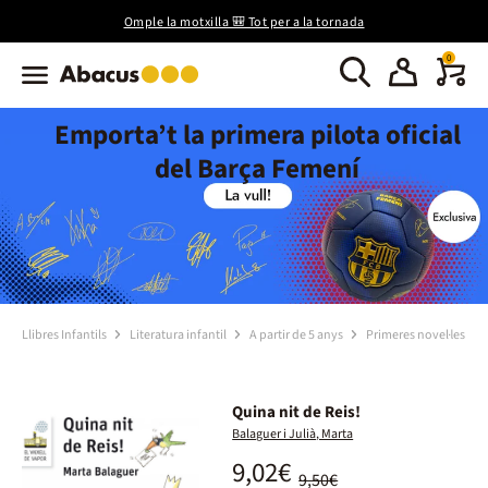
Omple la motxilla 🎒 Tot per a la tornada
0
Emporta’t la primera pilota oficial
del Barça Femení
Llibres Infantils
Literatura infantil
A partir de 5 anys
Primeres novel·les
Quina nit de Reis!
Balaguer i Julià, Marta
9,02€
9,50€