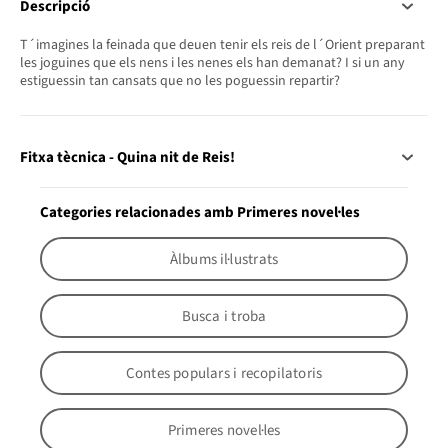
Descripció
T´imagines la feinada que deuen tenir els reis de l´Orient preparant
les joguines que els nens i les nenes els han demanat? I si un any
estiguessin tan cansats que no les poguessin repartir?
Fitxa tècnica - Quina nit de Reis!
Categories relacionades amb Primeres novel·les
Àlbums il·lustrats
Busca i troba
Contes populars i recopilatoris
Primeres novel·les