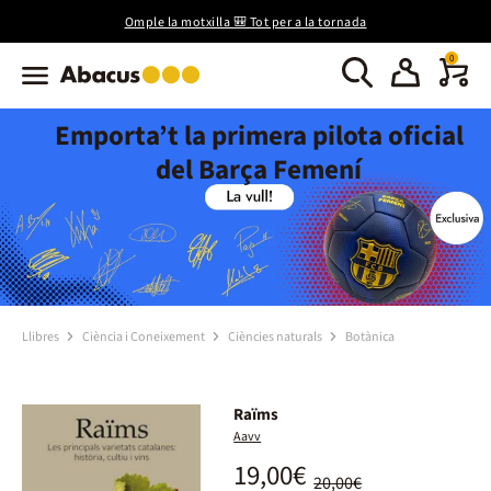
Omple la motxilla 🎒 Tot per a la tornada
0
Emporta’t la primera pilota oficial
del Barça Femení
Llibres
Ciència i Coneixement
Ciències naturals
Botànica
Raïms
Aavv
19,00€
20,00€