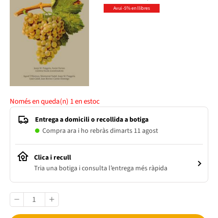
Avui -5% en llibres
Només en queda(n)
1
en estoc
Entrega a domicili o recollida a botiga
Compra ara i ho rebràs dimarts 11 agost
Clica i recull
Tria una botiga i consulta l’entrega més ràpida