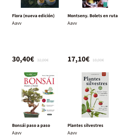
Flora (nueva edición)
Montseny. Bolets en ruta
Aavv
Aavv
30,40€
17,10€
32,00€
18,00€
Bonsái paso a paso
Plantes silvestres
Aavv
Aavv