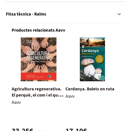
Fitxa tècnica - Raïms
Productes relacionats Aavv
Agricultura regenerativa.
Cerdanya. Bolets en ruta
El perquè, el com i el què
Aavv
(ed. en català)
Aavv
33,25€
17,10€