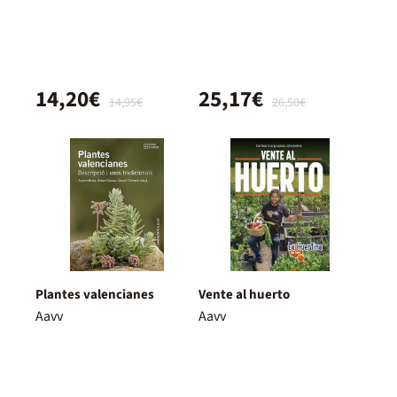
14,20€
25,17€
14,95€
26,50€
Plantes valencianes
Vente al huerto
Aavv
Aavv