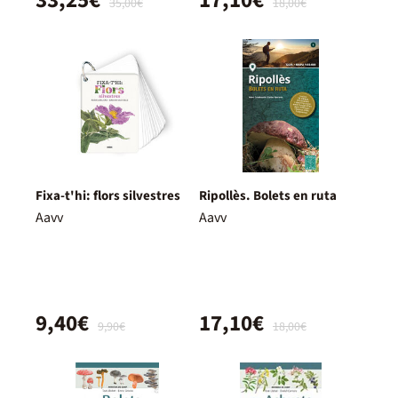
35,00€
18,00€
Fixa-t'hi: flors silvestres
Ripollès. Bolets en ruta
Aavv
Aavv
9,40€
17,10€
9,90€
18,00€