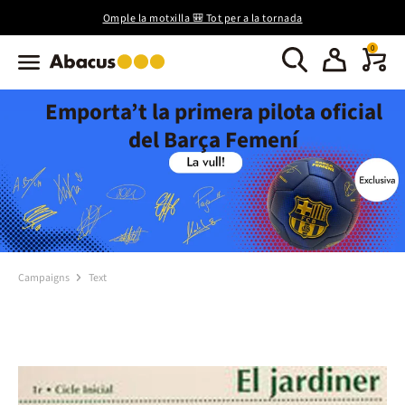
Omple la motxilla 🎒 Tot per a la tornada
0
Emporta’t la primera pilota oficial
del Barça Femení
Campaigns
Text