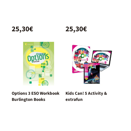
25,30€
25,30€
Options 3 ESO Workbook
Kids Can! 5 Activity &
Burlington Books
extrafun