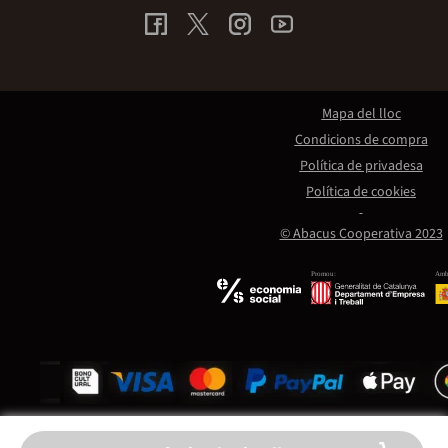
Mapa del lloc
Condicions de compra
Política de privadesa
Política de cookies
© Abacus Cooperativa 2023
Promou:
Amb 