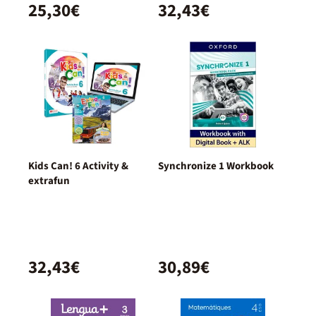
25,30€
32,43€
Kids Can! 6 Activity &
Synchronize 1 Workbook
extrafun
32,43€
30,89€