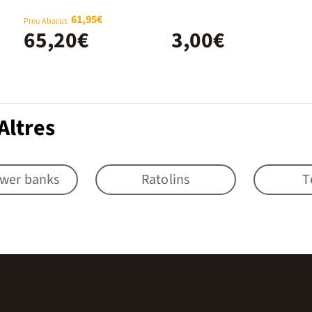
61,95€
Preu Abacus
65,20€
3,00€
Altres
ower banks
Ratolins
T