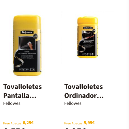
Tovalloletes
Tovalloletes
Pantalla
Ordinador
Neteja
Neteja
Fellowes
Fellowes
Fellowes
Fellowes
6,25€
5,95€
Preu Abacus
Preu Abacus