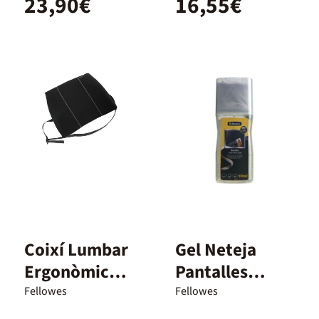
23,90€
16,55€
Coixí Lumbar
Gel Neteja
Ergonòmic
Pantalles
Fellowes
Fellowes
Fellowes
Fellowes
150ml