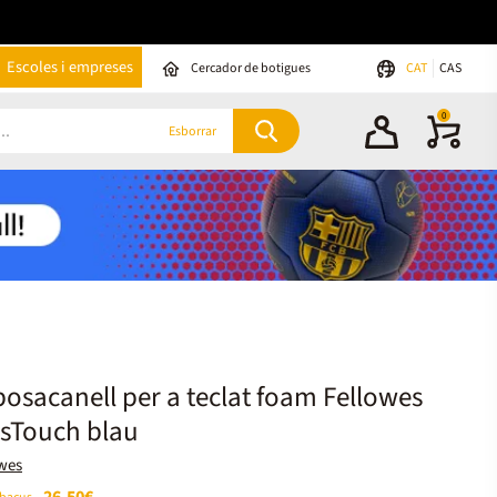
Escoles i empreses
Cercador de botigues
CAT
CAS
0
Esborrar
osacanell per a teclat foam Fellowes
usTouch blau
wes