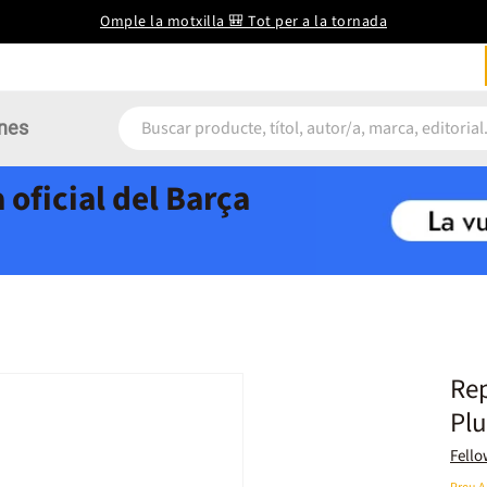
Omple la motxilla 🎒 Tot per a la tornada
nes
 oficial del Barça
Rep
Pl
Fello