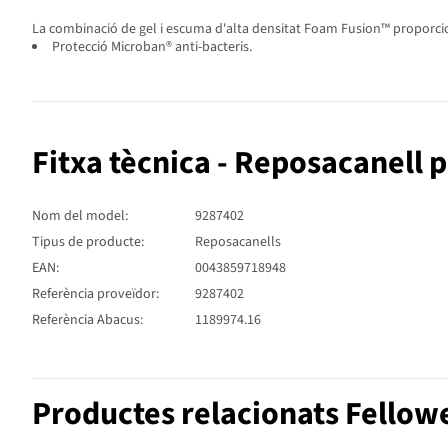
La combinació de gel i escuma d'alta densitat Foam Fusion™ proporcion
Protecció Microban® anti-bacteris.
Fitxa tècnica - Reposacanell 
Nom del model:
9287402
Tipus de producte:
Reposacanells
EAN:
0043859718948
Referència proveïdor:
9287402
Referència Abacus:
1189974.16
Productes relacionats Fellow