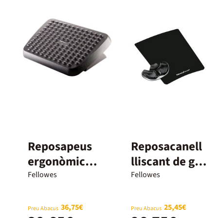
Reposapeus
Reposacanell
ergonòmic
lliscant de gel
Fellowes
Fellowes
Fellowes
Fellowes
36,75€
25,45€
Preu Abacus
Preu Abacus