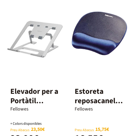
Elevador per a
Estoreta
Portàtil
reposacanells
Fellowes
ratolí Fellowes
Fellowes
Fellowes
Alumia plata
+ Colors disponibles
23,50€
15,75€
Preu Abacus
Preu Abacus