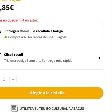
26,50€
Abacus
,85€
s en queda(n)
4
en estoc
Entrega a domicili o recollida a botiga
Compra ara i ho rebràs dilluns 10 agost
Clica i recull
Tria una botiga i consulta l’entrega més ràpida
Afegir a la cistella