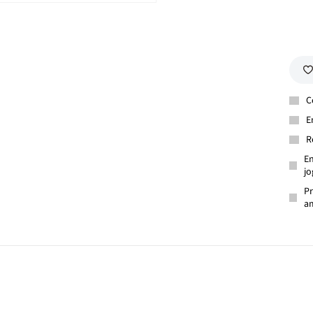
C
E
R
En
jo
Pr
am