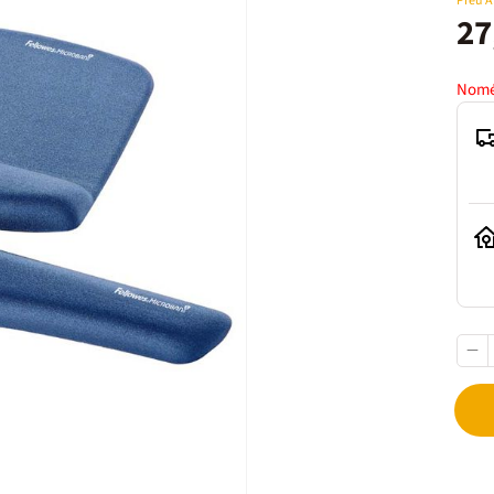
Preu 
27
Nomé