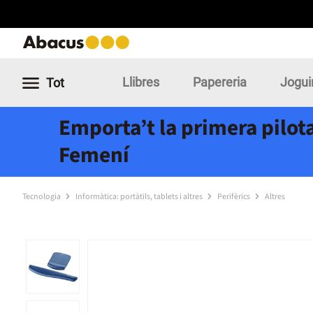
Llibres
Papereria
Jogui
Tot
Emporta’t la primera pilota
Femení
Tecnologia
Informàtica: portàtils, tablets i altres
Perifèrics
Altres