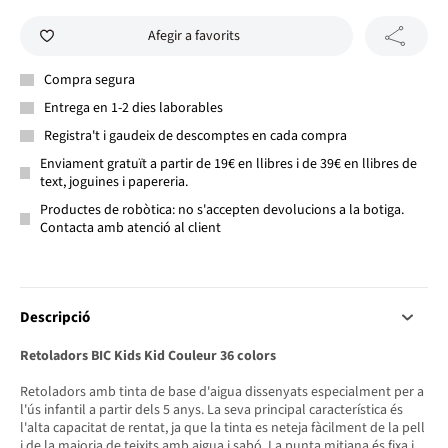
Afegir a favorits
Compra segura
Entrega en 1-2 dies laborables
Registra't i gaudeix de descomptes en cada compra
Enviament gratuït a partir de 19€ en llibres i de 39€ en llibres de
text, joguines i papereria.
Productes de robòtica: no s'accepten devolucions a la botiga.
Contacta amb atenció al client
Descripció
Retoladors BIC Kids Kid Couleur 36 colors
Retoladors amb tinta de base d'aigua dissenyats especialment per a
l'ús infantil a partir dels 5 anys. La seva principal característica és
l'alta capacitat de rentat, ja que la tinta es neteja fàcilment de la pell
i de la majoria de teixits amb aigua i sabó. La punta mitjana és fixa i