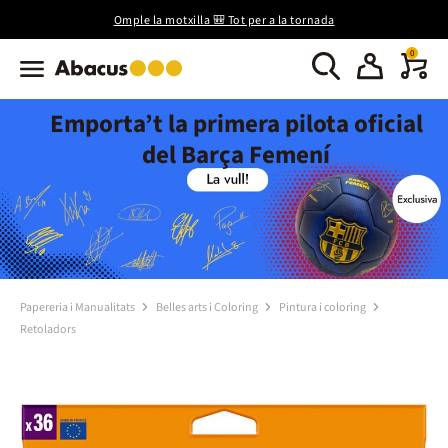
Omple la motxilla 🎒 Tot per a la tornada
0
Emporta’t la primera pilota oficial
del Barça Femení
Papereria i Manualitats
Belles arts i Coloring
Pintura i coloring
Retoladors