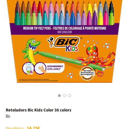
1
2
3
Retoladors Bic Kids Color 36 colors
Bic
14,25€
Preu Abacus