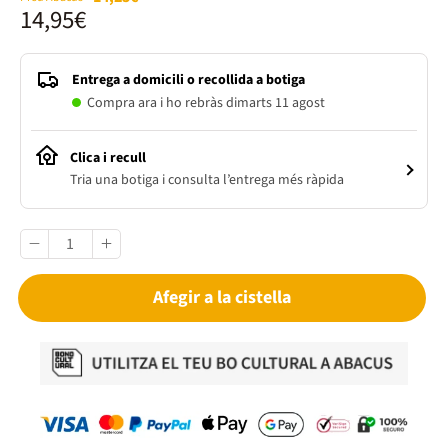
14,95€
Entrega a domicili o recollida a botiga
Compra ara i ho rebràs dimarts 11 agost
Clica i recull
Tria una botiga i consulta l’entrega més ràpida
Afegir a la cistella