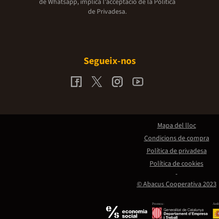
de Whatsapp, implica l'acceptació de la
Política
de Privadesa.
Segueix-nos
Mapa del lloc
Condicions de compra
Política de privadesa
Política de cookies
© Abacus Cooperativa 2023
Promou:
Amb 