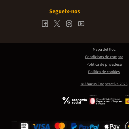
Segueix-nos
Mapa del lloc
Condicions de compra
Política de privadesa
Política de cookies
© Abacus Cooperativa 2023
Promou:
Amb 