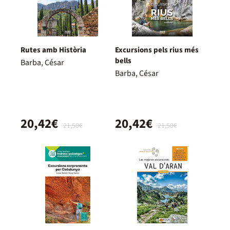
Rutes amb Història
Excursions pels rius més
bells
Barba, César
Barba, César
20,42€
20,42€
21,50€
21,50€