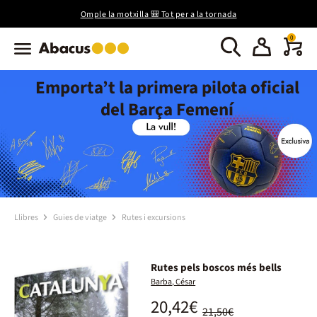
Omple la motxilla 🎒 Tot per a la tornada
0
Emporta’t la primera pilota oficial
del Barça Femení
Llibres
Guies de viatge
Rutes i excursions
Rutes pels boscos més bells
Barba, César
20,42€
21,50€