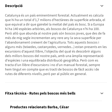
Descripció
Catalunya és un país eminentment forestal. Actualment es calcula
que hi ha un total d'1,7 milions d'hectàrees de superfície arbrada, el
que equival a dir que gairebé la meitat del país és bosc. Si a Europa
hi ha 140 espècies arbòries, als boscos de Catalunya n'hi ha 100.
Però allò que abunda al nostre país són boscos joves, que des de fa
més de mig segle incrementen any rere any la seva superfície per
l'abandonament creixent de l'agricultura. Tots aquests boscos i
alguns més (teixedes, castanyedes, vernedes...) estan presents en les
excursions d'aquest llibre, l'objectiu del qual és descobrir alguns
dels millors boscos del nostre país, amb una àmplia representació
d'espècies i una equilibrada distribució geogràfica. Però com es
tracta d'un llibre d'excursions i no d'un manual forestal, sempre
hem tingut en compte que es tracti de boscos de fàcil accés i de
rutes de diferents nivells, però per al públic en general.
Fitxa tècnica - Rutes pels boscos més bells
Productes relacionats Barba, César