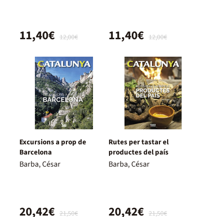
11,40€
11,40€
12,00€
12,00€
Excursions a prop de
Rutes per tastar el
Barcelona
productes del país
Barba, César
Barba, César
20,42€
20,42€
21,50€
21,50€